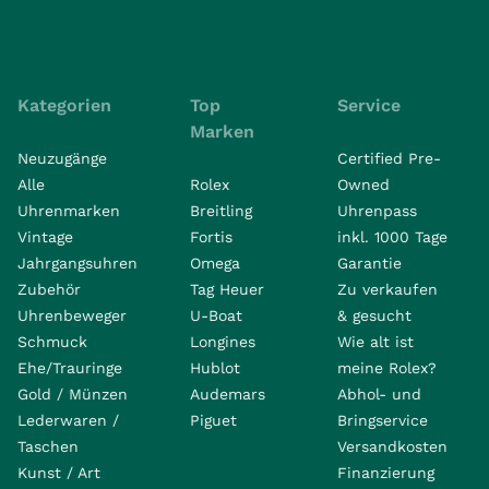
Kategorien
Top
Service
Marken
Neuzugänge
Certified Pre-
Alle
Rolex
Owned
Uhrenmarken
Breitling
Uhrenpass
Vintage
Fortis
inkl. 1000 Tage
Jahrgangsuhren
Omega
Garantie
Zubehör
Tag Heuer
Zu verkaufen
Uhrenbeweger
U-Boat
& gesucht
Schmuck
Longines
Wie alt ist
Ehe/Trauringe
Hublot
meine Rolex?
Gold / Münzen
Audemars
Abhol- und
Lederwaren /
Piguet
Bringservice
Taschen
Versandkosten
Kunst / Art
Finanzierung