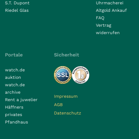
S.T. Dupont
Uhrmacherei
Riedel Glas
Altgold Ankauf
FAQ
Vertrag
widerrufen
Portale
Sicherheit
watch.de
auktion
watch.de
archive
Impressum
Rent a juwelier
AGB
Häffners
Datenschutz
privates
Pfandhaus