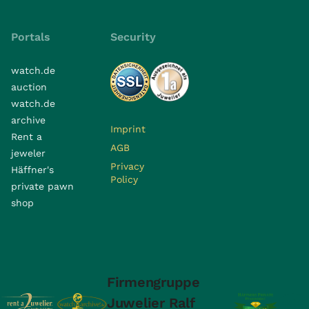
Portals
Security
watch.de
auction
watch.de
archive
Imprint
Rent a
AGB
jeweler
Privacy
Häffner's
Policy
private pawn
shop
Firmengruppe
Juwelier Ralf