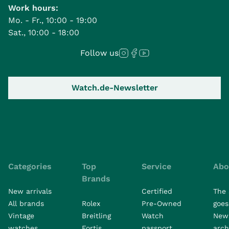
Work hours:
Mo. - Fr., 10:00 - 19:00
Sat., 10:00 - 18:00
Follow us
Watch.de-Newsletter
Categories
Top
Service
Abo
Brands
New arrivals
Certified
The 
All brands
Rolex
Pre-Owned
goes 
Vintage
Breitling
Watch
New
watches
Fortis
passport
arch