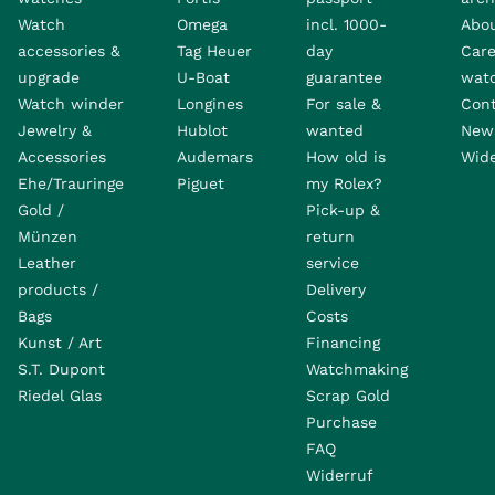
Watch
Omega
incl. 1000-
Abo
accessories &
Tag Heuer
day
Care
upgrade
U-Boat
guarantee
wat
Watch winder
Longines
For sale &
Con
Jewelry &
Hublot
wanted
News
Accessories
Audemars
How old is
Wide
Ehe/Trauringe
Piguet
my Rolex?
Gold /
Pick-up &
Münzen
return
Leather
service
products /
Delivery
Bags
Costs
Kunst / Art
Financing
S.T. Dupont
Watchmaking
Riedel Glas
Scrap Gold
Purchase
FAQ
Widerruf