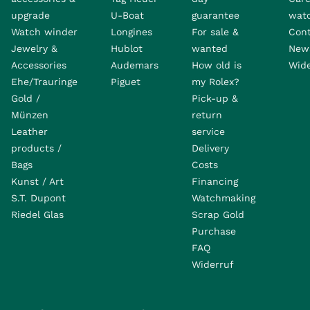
upgrade
U-Boat
guarantee
wat
Watch winder
Longines
For sale &
Con
Jewelry &
Hublot
wanted
News
Accessories
Audemars
How old is
Wide
Ehe/Trauringe
Piguet
my Rolex?
Gold /
Pick-up &
Münzen
return
Leather
service
products /
Delivery
Bags
Costs
Kunst / Art
Financing
S.T. Dupont
Watchmaking
Riedel Glas
Scrap Gold
Purchase
FAQ
Widerruf