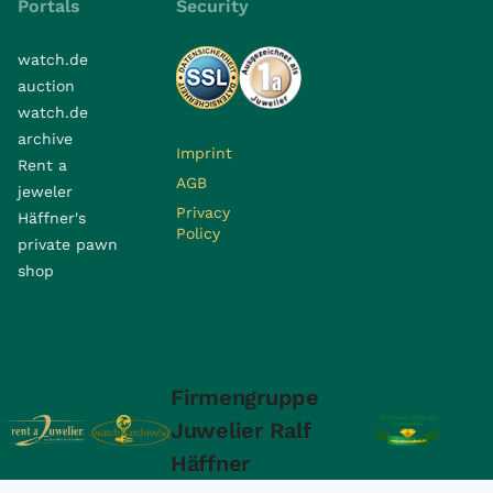
Portals
Security
watch.de
auction
watch.de
archive
Imprint
Rent a
AGB
jeweler
Privacy
Häffner's
Policy
private pawn
shop
Firmengruppe
Juwelier Ralf
Häffner