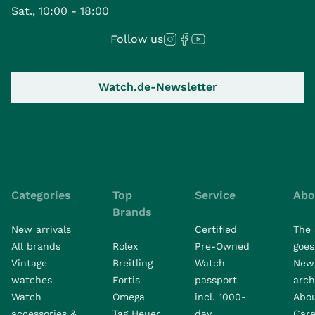
Sat., 10:00 - 18:00
Follow us
Watch.de-Newsletter
Categories
Top
Service
Abo
Brands
New arrivals
Certified
The 
All brands
Rolex
Pre-Owned
goes 
Vintage
Breitling
Watch
New
watches
Fortis
passport
arch
Watch
Omega
incl. 1000-
Abo
accessories &
Tag Heuer
day
Care