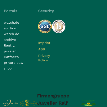
Portals
Security
watch.de
auction
watch.de
archive
Imprint
Rent a
AGB
jeweler
Privacy
Häffner's
Policy
private pawn
shop
Firmengruppe
Juwelier Ralf