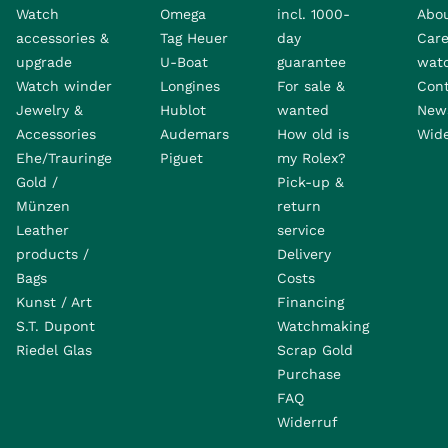
Watch
Omega
incl. 1000-
Abo
accessories &
Tag Heuer
day
Care
upgrade
U-Boat
guarantee
wat
Watch winder
Longines
For sale &
Con
Jewelry &
Hublot
wanted
News
Accessories
Audemars
How old is
Wide
Ehe/Trauringe
Piguet
my Rolex?
Gold /
Pick-up &
Münzen
return
Leather
service
products /
Delivery
Bags
Costs
Kunst / Art
Financing
S.T. Dupont
Watchmaking
Riedel Glas
Scrap Gold
Purchase
FAQ
Widerruf