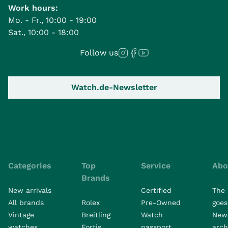
Work hours:
Mo. - Fr., 10:00 - 19:00
Sat., 10:00 - 18:00
Follow us
Watch.de-Newsletter
Categories
Top
Service
Abo
Brands
New arrivals
Certified
The 
All brands
Rolex
Pre-Owned
goes 
Vintage
Breitling
Watch
New
watches
Fortis
passport
arch