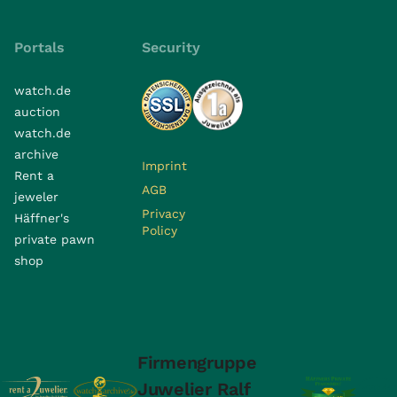
Portals
Security
watch.de
auction
watch.de
archive
Imprint
Rent a
AGB
jeweler
Privacy
Häffner's
Policy
private pawn
shop
Firmengruppe
Juwelier Ralf