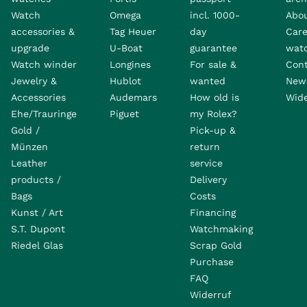
Watch
Omega
incl. 1000-
Abo
accessories &
Tag Heuer
day
Care
upgrade
U-Boat
guarantee
wat
Watch winder
Longines
For sale &
Con
Jewelry &
Hublot
wanted
News
Accessories
Audemars
How old is
Wide
Ehe/Trauringe
Piguet
my Rolex?
Gold /
Pick-up &
Münzen
return
Leather
service
products /
Delivery
Bags
Costs
Kunst / Art
Financing
S.T. Dupont
Watchmaking
Riedel Glas
Scrap Gold
Purchase
FAQ
Widerruf