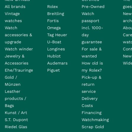
All brands
Rolex
Pre-Owned
goes 
Vintage
Breitling
Watch
New
watches
Fortis
passport
arch
Watch
Omega
incl. 1000-
Abo
accessories &
Tag Heuer
day
Care
upgrade
U-Boat
guarantee
wat
Watch winder
Longines
For sale &
Con
Jewelry &
Hublot
wanted
News
Accessories
Audemars
How old is
Wide
Ehe/Trauringe
Piguet
my Rolex?
Gold /
Pick-up &
Münzen
return
Leather
service
products /
Delivery
Bags
Costs
Kunst / Art
Financing
S.T. Dupont
Watchmaking
Riedel Glas
Scrap Gold