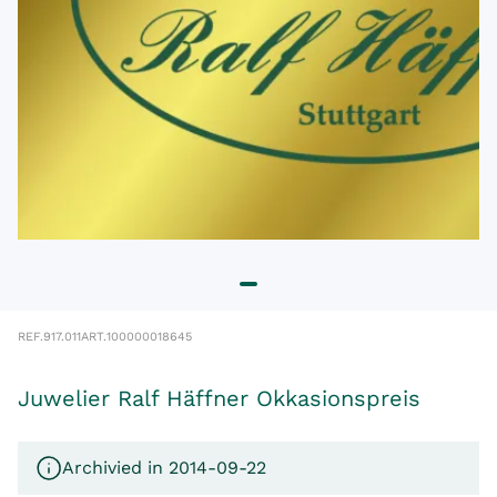
REF.
917.011
ART.
100000018645
Juwelier Ralf Häffner Okkasionspreis
Archivied in 2014-09-22