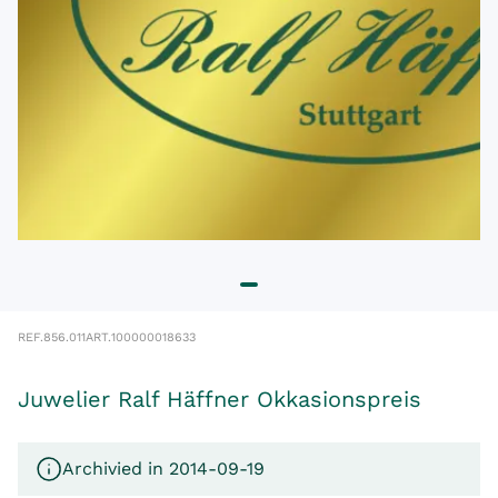
REF.
856.011
ART.
100000018633
Juwelier Ralf Häffner Okkasionspreis
Archivied in 2014-09-19