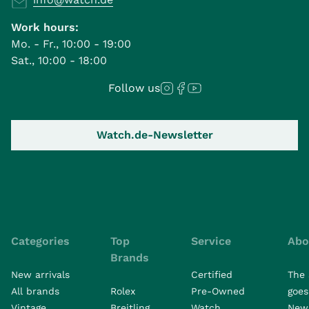
Work hours:
Mo. - Fr., 10:00 - 19:00
Sat., 10:00 - 18:00
Follow us
Watch.de-Newsletter
Categories
Top
Service
Abo
Brands
New arrivals
Certified
The 
All brands
Rolex
Pre-Owned
goes 
Vintage
Breitling
Watch
New