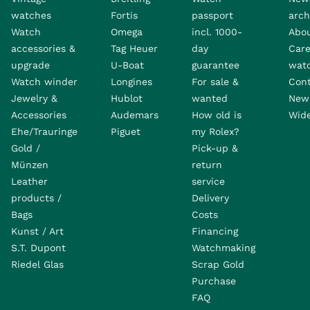
watches
Fortis
passport
arch
Watch
Omega
incl. 1000-
Abo
accessories &
Tag Heuer
day
Care
upgrade
U-Boat
guarantee
wat
Watch winder
Longines
For sale &
Con
Jewelry &
Hublot
wanted
News
Accessories
Audemars
How old is
Wide
Ehe/Trauringe
Piguet
my Rolex?
Gold /
Pick-up &
Münzen
return
Leather
service
products /
Delivery
Bags
Costs
Kunst / Art
Financing
S.T. Dupont
Watchmaking
Riedel Glas
Scrap Gold
Purchase
FAQ