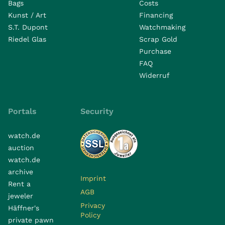
Bags
Costs
Kunst / Art
Financing
S.T. Dupont
Watchmaking
Riedel Glas
Scrap Gold
Purchase
FAQ
Widerruf
Portals
Security
watch.de
auction
watch.de
archive
Imprint
Rent a
AGB
jeweler
Privacy
Häffner's
Policy
private pawn