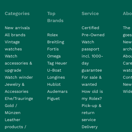
Categories
Top
Service
Abo
Brands
New arrivals
Certified
The 
All brands
Rolex
Pre-Owned
goes 
Vintage
Breitling
Watch
New
watches
Fortis
passport
arch
Watch
Omega
incl. 1000-
Abo
accessories &
Tag Heuer
day
Care
upgrade
U-Boat
guarantee
wat
Watch winder
Longines
For sale &
Con
Jewelry &
Hublot
wanted
News
Accessories
Audemars
How old is
Wide
Ehe/Trauringe
Piguet
my Rolex?
Gold /
Pick-up &
Münzen
return
Leather
service
products /
Delivery