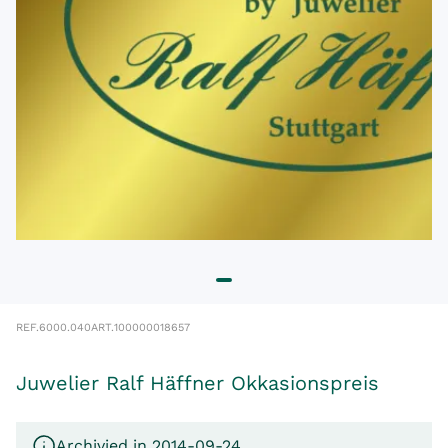
REF.
6000.040
ART.
100000018657
Juwelier Ralf Häffner Okkasionspreis
Archivied in 2014-09-24