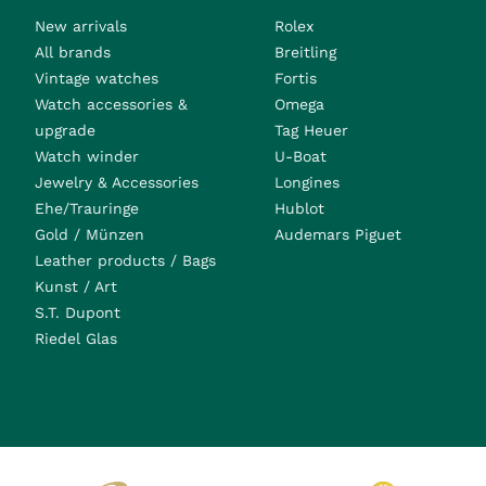
New arrivals
Rolex
All brands
Breitling
Vintage watches
Fortis
Watch accessories &
Omega
upgrade
Tag Heuer
Watch winder
U-Boat
Jewelry & Accessories
Longines
Ehe/Trauringe
Hublot
Gold / Münzen
Audemars Piguet
Leather products / Bags
Kunst / Art
S.T. Dupont
Riedel Glas