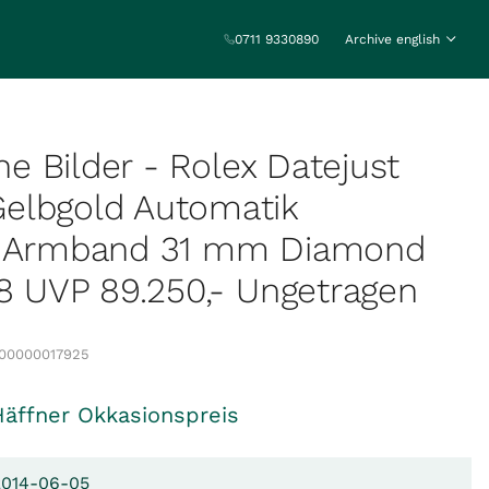
0711 9330890
Archive english
ine Bilder - Rolex Datejust
elbgold Automatik
t Armband 31 mm Diamond
58 UVP 89.250,- Ungetragen
100000017925
Häffner Okkasionspreis
 2014-06-05