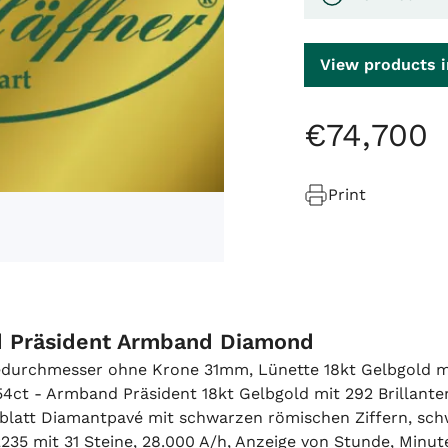
View products i
€
74
,
700
Print
d Präsident Armband Diamond
sedurchmesser ohne Krone 31mm, Lünette 18kt Gelbgold m
4ct - Armband Präsident 18kt Gelbgold mit 292 Brillante
erblatt Diamantpavé mit schwarzen römischen Ziffern, sc
235 mit 31 Steine, 28.000 A/h, Anzeige von Stunde, Minu