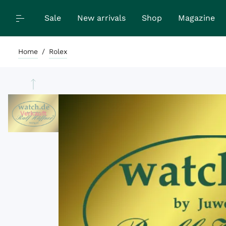
Sale
New arrivals
Shop
Magazine
Home
/
Rolex
Verkauft