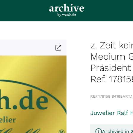
z. Zeit ke
Medium G
Präsiden
Ref. 1781
REF.
178158 84168
ART.
Juwelier Ralf 
Archivied in