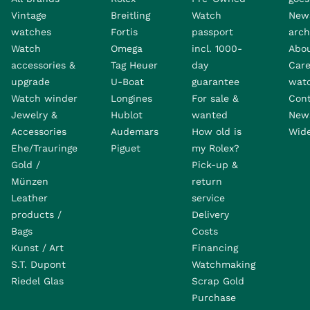
Vintage
Breitling
Watch
New
watches
Fortis
passport
arch
Watch
Omega
incl. 1000-
Abo
accessories &
Tag Heuer
day
Care
upgrade
U-Boat
guarantee
wat
Watch winder
Longines
For sale &
Con
Jewelry &
Hublot
wanted
News
Accessories
Audemars
How old is
Wide
Ehe/Trauringe
Piguet
my Rolex?
Gold /
Pick-up &
Münzen
return
Leather
service
products /
Delivery
Bags
Costs
Kunst / Art
Financing
S.T. Dupont
Watchmaking
Riedel Glas
Scrap Gold
Purchase