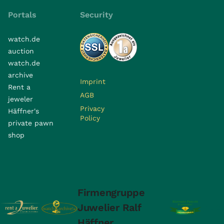
Portals
Security
watch.de
auction
watch.de
archive
Imprint
Rent a
AGB
jeweler
Privacy
Häffner's
Policy
private pawn
shop
Firmengruppe
Juwelier Ralf
Häffner