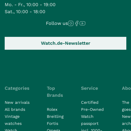
Mo. - Fr., 10:00 - 19:00
Sat., 10:00 - 18:00
Follow us
Watch.de-Newsletter
Categories
Top
Service
Abo
Brands
New arrivals
Certified
The 
All brands
Rolex
Pre-Owned
goes 
Vintage
Breitling
Watch
New
watches
Fortis
passport
arch
Watch
Omega
incl. 1000-
Abo