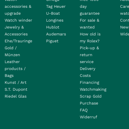
accessories &
Tag Heuer
day
Care
upgrade
U-Boat
guarantee
wat
Watch winder
Longines
For sale &
Con
Jewelry &
Hublot
wanted
News
Accessories
Audemars
How old is
Wide
Ehe/Trauringe
Piguet
my Rolex?
Gold /
Pick-up &
Münzen
return
Leather
service
products /
Delivery
Bags
Costs
Kunst / Art
Financing
S.T. Dupont
Watchmaking
Riedel Glas
Scrap Gold
Purchase
FAQ
Widerruf