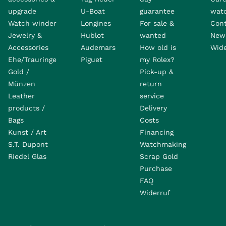
upgrade
U-Boat
guarantee
wat
Watch winder
Longines
For sale &
Con
Jewelry &
Hublot
wanted
News
Accessories
Audemars
How old is
Wide
Ehe/Trauringe
Piguet
my Rolex?
Gold /
Pick-up &
Münzen
return
Leather
service
products /
Delivery
Bags
Costs
Kunst / Art
Financing
S.T. Dupont
Watchmaking
Riedel Glas
Scrap Gold
Purchase
FAQ
Widerruf