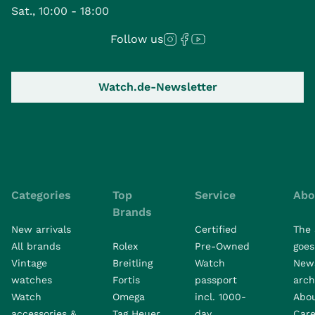
Sat., 10:00 - 18:00
Follow us
Watch.de-Newsletter
Categories
Top
Service
Abo
Brands
New arrivals
Certified
The 
All brands
Rolex
Pre-Owned
goes 
Vintage
Breitling
Watch
New
watches
Fortis
passport
arch
Watch
Omega
incl. 1000-
Abo
accessories &
Tag Heuer
day
Care