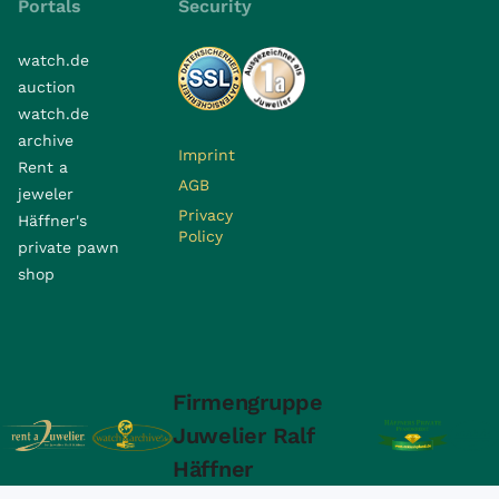
Portals
Security
watch.de
auction
watch.de
archive
Imprint
Rent a
AGB
jeweler
Privacy
Häffner's
Policy
private pawn
shop
Firmengruppe
Juwelier Ralf
Häffner