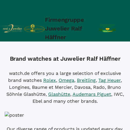
Firmengruppe
Juwelier Ralf
Häffner
Brand watches at Juwelier Ralf Häffner
watch.de offers you a large selection of exclusive
brand watches
Rolex
,
Omega
,
Breitling
,
Tag Heuer
,
Longines, Baume et Mercier, Davosa, Rado, Bruno
Söhnle Glashütte,
Glashütte
,
Audemars Piguet
, IWC,
Ebel and many other brands.
Our diverse range of products is updated every day,