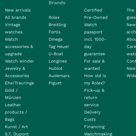
Brands
New arrivals
Certified
The 
All brands
Rolex
Pre-Owned
goes 
Vintage
Breitling
Watch
New
watches
Fortis
passport
arch
Watch
Omega
incl. 1000-
Abo
accessories &
Tag Heuer
day
Care
upgrade
U-Boat
guarantee
wat
Watch winder
Longines
For sale &
Con
Jewelry &
Hublot
wanted
News
Accessories
Audemars
How old is
Wide
Ehe/Trauringe
Piguet
my Rolex?
Gold /
Pick-up &
Münzen
return
Leather
service
products /
Delivery
Bags
Costs
Kunst / Art
Financing
S.T. Dupont
Watchmaking