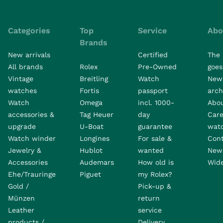
Categories
Top
Service
Abo
Brands
New arrivals
Certified
The 
All brands
Rolex
Pre-Owned
goes 
Vintage
Breitling
Watch
New
watches
Fortis
passport
arch
Watch
Omega
incl. 1000-
Abo
accessories &
Tag Heuer
day
Care
upgrade
U-Boat
guarantee
wat
Watch winder
Longines
For sale &
Con
Jewelry &
Hublot
wanted
News
Accessories
Audemars
How old is
Wide
Ehe/Trauringe
Piguet
my Rolex?
Gold /
Pick-up &
Münzen
return
Leather
service
products /
Delivery