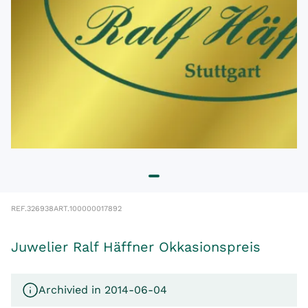
REF.
326938
ART.
100000017892
Juwelier Ralf Häffner Okkasionspreis
Archivied in 2014-06-04