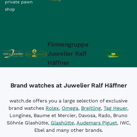
private pawn
shop
Firmengruppe
Juwelier Ralf
Häffner
Brand watches at Juwelier Ralf Häffner
watch.de offers you a large selection of exclusive
brand watches
Rolex
,
Omega
,
Breitling
,
Tag Heuer
,
Longines, Baume et Mercier, Davosa, Rado, Bruno
Söhnle Glashütte,
Glashütte
,
Audemars Piguet
, IWC,
Ebel and many other brands.