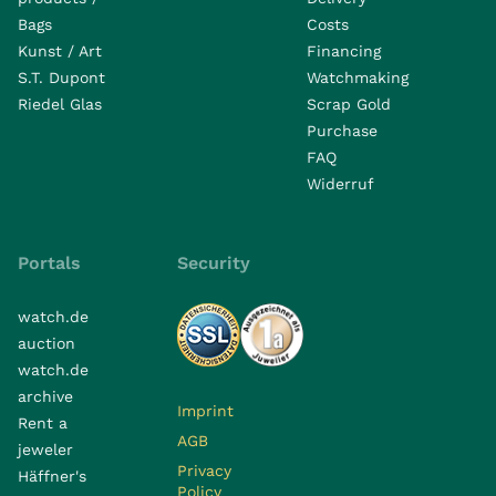
Bags
Costs
Kunst / Art
Financing
S.T. Dupont
Watchmaking
Riedel Glas
Scrap Gold
Purchase
FAQ
Widerruf
Portals
Security
watch.de
auction
watch.de
archive
Imprint
Rent a
AGB
jeweler
Privacy
Häffner's
Policy