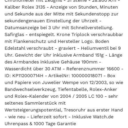
Chronometer mit Zeugnis - 31 Steine - 28.800 A/h -
Kaliber Rolex 3135 - Anzeige von Stunden, Minuten
und Sekunde aus der Mitte mit Sekundenstopp zur
sekundengenauen Einstellung der Uhrzeit -
Datumsanzeige bei 3 Uhr mit Schnellverstellung.
Safirglas - entspiegelt. Krone Triplock verschraubbar
mit Flankenschutz und Hersteller Logo. Boden
Edelstahl verschraubt - graviert - Heliumventil bei 9
Uhr. Gewicht der Uhr inklusive Armband 151g - Länge
des Armbandes inklusive Gehäuse 190mm -
Wasserdicht über 30 ATM - Referenznummer 16600 -
ID: KP112000714H - ArtikelNr: 100000018071 - Box
und Papiere von Juwelier Wempe von 12/2003, so wie
Bandwechselwerkzeug, Tiefentabelle, Rolex-Anker
und Rolex-Kalender von 2004 / 2005 LC 100 - sehr
seltenes Sammlerstück mit
Wertsteigerungspotential, Tresoruhr aus erster Hand
- wie neu - Lieferzeit sofort - Inklusive Watch.de
Uhrenpass & 1000 Tage Garantie