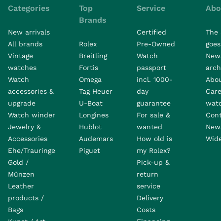
Categories
Top
Service
Abo
Brands
New arrivals
Certified
The 
All brands
Rolex
Pre-Owned
goes 
Vintage
Breitling
Watch
New
watches
Fortis
passport
arch
Watch
Omega
incl. 1000-
Abo
accessories &
Tag Heuer
day
Care
upgrade
U-Boat
guarantee
wat
Watch winder
Longines
For sale &
Con
Jewelry &
Hublot
wanted
News
Accessories
Audemars
How old is
Wide
Ehe/Trauringe
Piguet
my Rolex?
Gold /
Pick-up &
Münzen
return
Leather
service
products /
Delivery
Bags
Costs