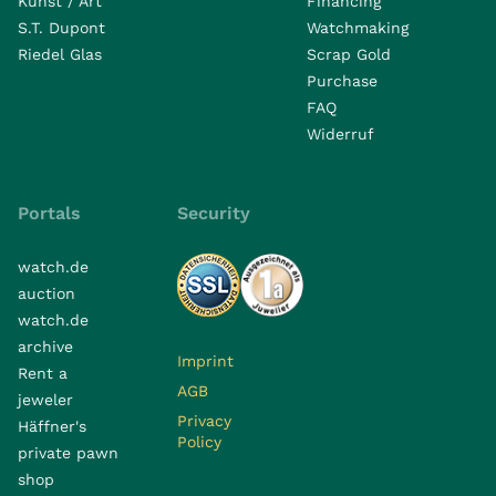
Kunst / Art
Financing
S.T. Dupont
Watchmaking
Riedel Glas
Scrap Gold
Purchase
FAQ
Widerruf
Portals
Security
watch.de
auction
watch.de
archive
Imprint
Rent a
AGB
jeweler
Privacy
Häffner's
Policy
private pawn
shop