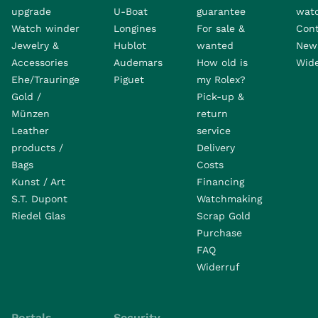
upgrade
U-Boat
guarantee
wat
Watch winder
Longines
For sale &
Con
Jewelry &
Hublot
wanted
News
Accessories
Audemars
How old is
Wide
Ehe/Trauringe
Piguet
my Rolex?
Gold /
Pick-up &
Münzen
return
Leather
service
products /
Delivery
Bags
Costs
Kunst / Art
Financing
S.T. Dupont
Watchmaking
Riedel Glas
Scrap Gold
Purchase
FAQ
Widerruf
Portals
Security