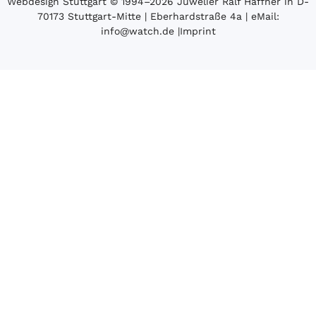
Webdesign Stuttgart
© 1994­–2026 Juwelier Ralf Häffner in D-
70173 Stuttgart-Mitte | Eberhardstraße 4a | eMail:
info@watch.de
|
Imprint