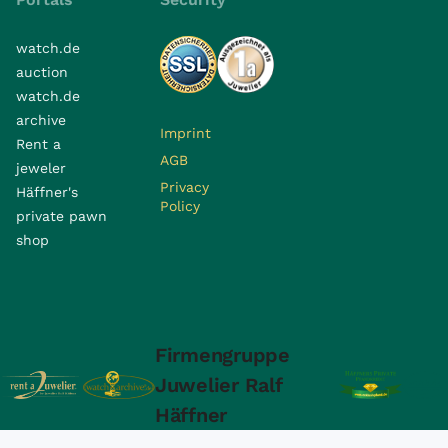
watch.de
auction
watch.de
archive
Imprint
Rent a
AGB
jeweler
Privacy
Häffner's
Policy
private pawn
shop
Firmengruppe
Juwelier Ralf
Häffner