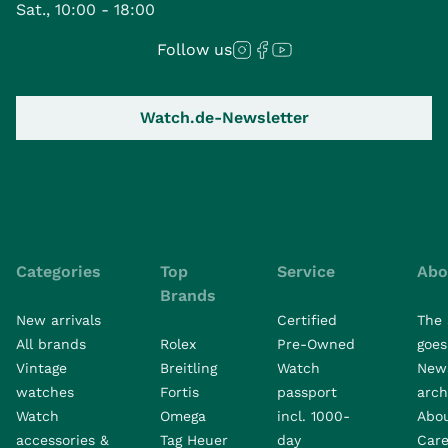
Sat., 10:00 - 18:00
Follow us
Watch.de-Newsletter
Categories
Top
Service
Abo
Brands
New arrivals
Certified
The 
All brands
Rolex
Pre-Owned
goes 
Vintage
Breitling
Watch
New
watches
Fortis
passport
arch
Watch
Omega
incl. 1000-
Abo
accessories &
Tag Heuer
day
Care