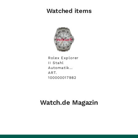
Watched items
Verkauft
Rolex Explorer
II Stahl
Automatik
42mm
ART.
Ref.216570 UVP
100000017982
7.000,-
Ungetragen
Watch.de Magazin