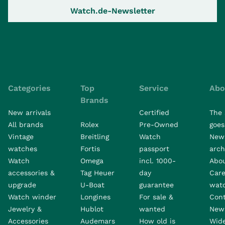
Watch.de-Newsletter
Categories
Top
Service
Abo
Brands
New arrivals
Certified
The 
All brands
Rolex
Pre-Owned
goes 
Vintage
Breitling
Watch
New
watches
Fortis
passport
arch
Watch
Omega
incl. 1000-
Abo
accessories &
Tag Heuer
day
Care
upgrade
U-Boat
guarantee
wat
Watch winder
Longines
For sale &
Con
Jewelry &
Hublot
wanted
News
Accessories
Audemars
How old is
Wide