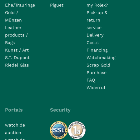
Ehe/Trauringe
Piguet
my Rolex?
Gold /
Pick-up &
Münzen
return
Leather
service
products /
Delivery
Bags
Costs
Kunst / Art
Financing
S.T. Dupont
Watchmaking
Riedel Glas
Scrap Gold
Purchase
FAQ
Widerruf
Portals
Security
watch.de
auction
watch.de