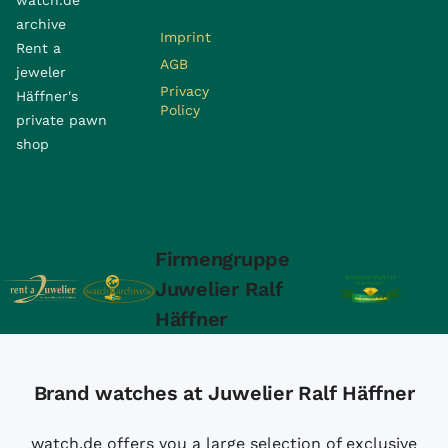
archive
Imprint
Rent a
AGB
jeweler
Privacy
Häffner's
Policy
private pawn
shop
Firmengruppe
Juwelier Ralf
Häffner
Brand watches at Juwelier Ralf Häffner
watch.de offers you a large selection of exclusive