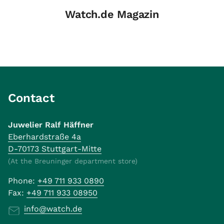
Diamond Ref.
Watch.de Magazin
116599 12SA
Ungetragen
Contact
Juwelier Ralf Häffner
Eberhardstraße 4a
D-70173 Stuttgart-Mitte
(At the Breuninger department store)
Phone:
+49 711 933 0890
Fax:
+49 711 933 08950
info@watch.de