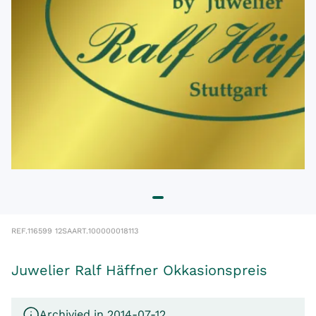
REF.
116599 12SA
ART.
100000018113
Juwelier Ralf Häffner Okkasionspreis
Archivied in 2014-07-12