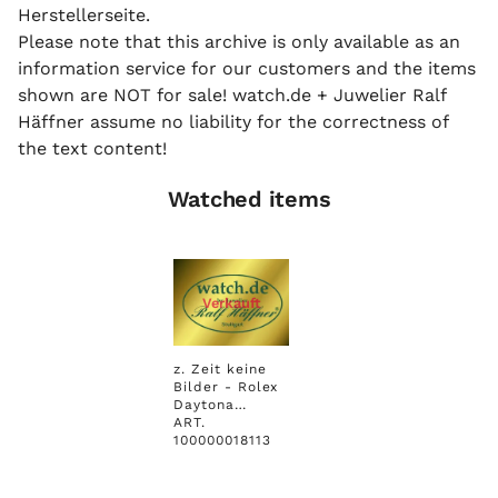
Herstellerseite.
Please note that this archive is only available as an
information service for our customers and the items
shown are NOT for sale! watch.de + Juwelier Ralf
Häffner assume no liability for the correctness of
the text content!
Watched items
Verkauft
z. Zeit keine
Bilder - Rolex
Daytona
Cosmograph
ART.
40mm
100000018113
Weißgold
Leder
Armband