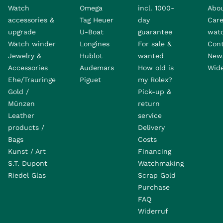
Watch
Omega
incl. 1000-
Abo
accessories &
Tag Heuer
day
Care
upgrade
U-Boat
guarantee
wat
Watch winder
Longines
For sale &
Con
Jewelry &
Hublot
wanted
News
Accessories
Audemars
How old is
Wide
Ehe/Trauringe
Piguet
my Rolex?
Gold /
Pick-up &
Münzen
return
Leather
service
products /
Delivery
Bags
Costs
Kunst / Art
Financing
S.T. Dupont
Watchmaking
Riedel Glas
Scrap Gold
Purchase
FAQ
Widerruf