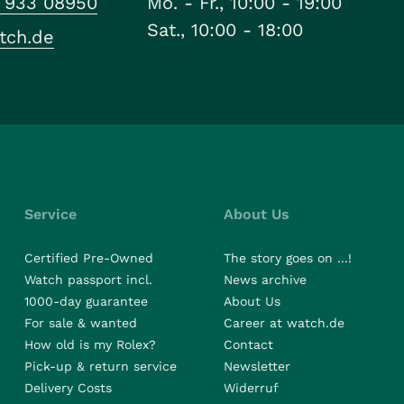
1 933 08950
Mo. - Fr., 10:00 - 19:00
Sat., 10:00 - 18:00
tch.de
Service
About Us
Certified Pre-Owned
The story goes on ...!
Watch passport incl.
News archive
1000-day guarantee
About Us
For sale & wanted
Career at watch.de
How old is my Rolex?
Contact
Pick-up & return service
Newsletter
Delivery Costs
Widerruf