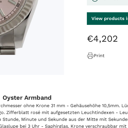
View products i
€
4
,
202
Print
d Oyster Armband
urchmesser ohne Krone 31 mm - Gehäusehöhe 10,5mm. Lüne
Logo. Zifferblatt rosé mit aufgesetzten Leuchtindexen - 
on Stunde, Minute und Sekunde aus der Mitte mit Sekund
Glaslupe bei 3 Uhr - Saphirglas. Krone verschraubbar mit