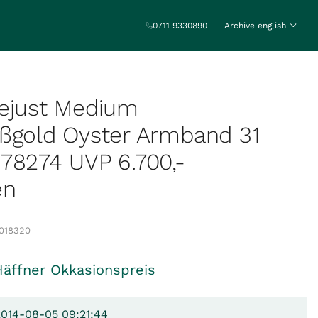
0711 9330890
Archive english
tejust Medium
ßgold Oyster Armband 31
78274 UVP 6.700,-
en
018320
Häffner Okkasionspreis
2014-08-05 09:21:44