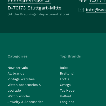
Eberhardstraße 4a
Fax:
+49 71
D-70173 Stuttgart-Mitte
info@wa
(At the Breuninger department store)
Categories
Top Brands
New arrivals
Rolex
All brands
Breitling
Vintage watches
Fortis
Watch accessories &
Omega
upgrade
Tag Heuer
Watch winder
U-Boat
Jewelry & Accessories
Longines