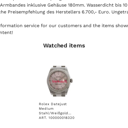
 Armbandes inklusive Gehäuse 180mm. Wasserdicht bis 10
he Preisempfehlung des Herstellers 6.700,- Euro. Ungetra
 information service for our customers and the items show
ntent!
Watched items
Verkauft
Rolex Datejust
Medium
Stahl/Weißgold
Oyster Armband 31
ART. 100000018320
mm Ref. 178274 UVP
6.700,- Ungetragen