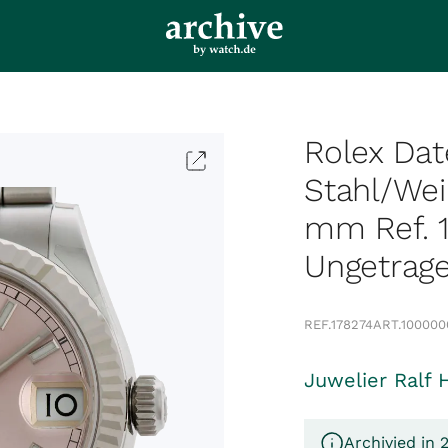
Rolex Da
Stahl/Wei
mm Ref. 1
Ungetrag
REF.
178274
ART.
100000
Juwelier Ralf 
Archivied in 