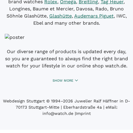
brand watches
Rolex
,
Omega
,
Breitling
,
Tag Heuer
,
Longines, Baume et Mercier, Davosa, Rado, Bruno
Söhnle Glashütte,
Glashütte
,
Audemars Piguet
, IWC,
Ebel and many other brands.
Our diverse range of products is updated every day,
so you are guaranteed to always find the right brand
watch for your lifestyle in our online shop watch.de.
SHOW MORE
Webdesign Stuttgart
© 1994­–2026 Juwelier Ralf Häffner in D-
70173 Stuttgart-Mitte | Eberhardstraße 4a | eMail:
info@watch.de
|
Imprint