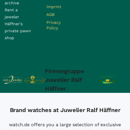
archive
Imprint
Rent a
AGB
jeweler
Privacy
Häffner's
Policy
private pawn
shop
Firmengruppe
Juwelier Ralf
Häffner
Brand watches at Juwelier Ralf Häffner
watch.de offers you a large selection of exclusive