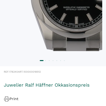
REF.
178240
ART.
100000018512
Juwelier Ralf Häffner Okkasionspreis
Print