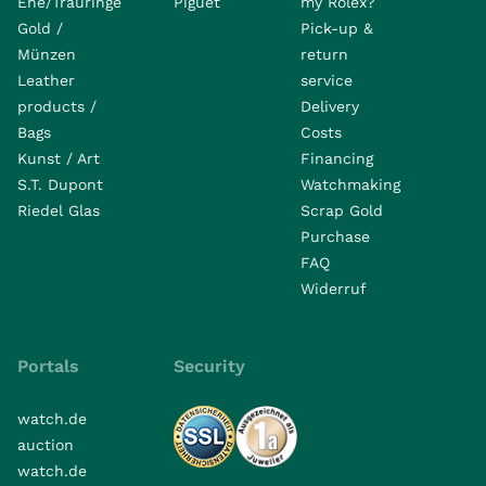
Ehe/Trauringe
Piguet
my Rolex?
Gold /
Pick-up &
Münzen
return
Leather
service
products /
Delivery
Bags
Costs
Kunst / Art
Financing
S.T. Dupont
Watchmaking
Riedel Glas
Scrap Gold
Purchase
FAQ
Widerruf
Portals
Security
watch.de
auction
watch.de