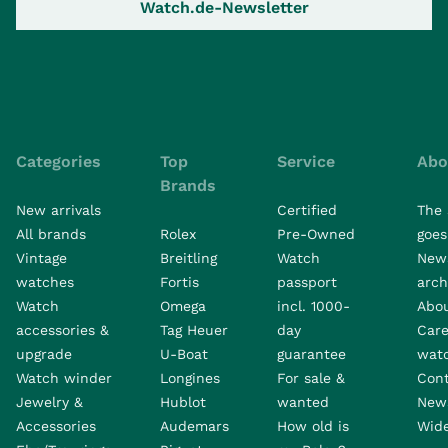
Watch.de-Newsletter
Categories
Top
Service
Abo
Brands
New arrivals
Certified
The 
All brands
Rolex
Pre-Owned
goes 
Vintage
Breitling
Watch
New
watches
Fortis
passport
arch
Watch
Omega
incl. 1000-
Abo
accessories &
Tag Heuer
day
Care
upgrade
U-Boat
guarantee
wat
Watch winder
Longines
For sale &
Con
Jewelry &
Hublot
wanted
News
Accessories
Audemars
How old is
Wide