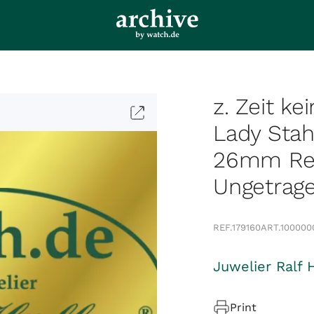
z. Zeit ke
Lady Stah
26mm Ref.
Ungetrag
REF.
179160
ART.
100000
Juwelier Ralf 
Print