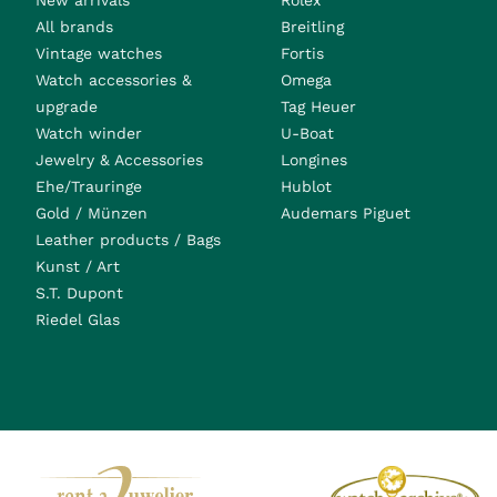
New arrivals
Rolex
All brands
Breitling
Vintage watches
Fortis
Watch accessories &
Omega
upgrade
Tag Heuer
Watch winder
U-Boat
Jewelry & Accessories
Longines
Ehe/Trauringe
Hublot
Gold / Münzen
Audemars Piguet
Leather products / Bags
Kunst / Art
S.T. Dupont
Riedel Glas