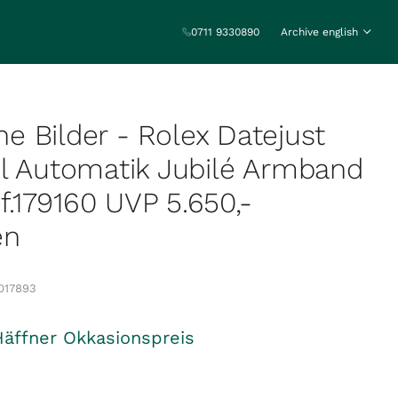
0711 9330890
Archive english
ine Bilder - Rolex Datejust
l Automatik Jubilé Armband
179160 UVP 5.650,-
en
017893
Häffner Okkasionspreis