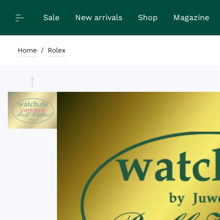
Sale
New arrivals
Shop
Magazine
Home
/
Rolex
Verkauft