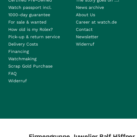
Certified Pre-Owned
The story goes on ...!
Watch passport incl.
News archive
1000-day guarantee
About Us
For sale & wanted
Career at watch.de
How old is my Rolex?
Contact
Pick-up & return service
Newsletter
Delivery Costs
Widerruf
Financing
Watchmaking
Scrap Gold Purchase
FAQ
Widerruf
Firmengruppe Juwelier Ralf Häffner