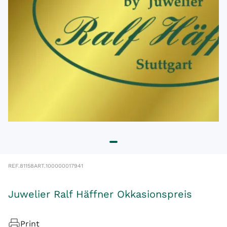
REF.
81158
ART.
100000017941
Juwelier Ralf Häffner Okkasionspreis
Print