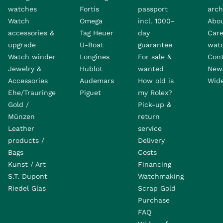
watches
Fortis
passport
arch
Watch
Omega
incl. 1000-
Abo
accessories &
Tag Heuer
day
Care
upgrade
U-Boat
guarantee
wat
Watch winder
Longines
For sale &
Con
Jewelry &
Hublot
wanted
News
Accessories
Audemars
How old is
Wide
Ehe/Trauringe
Piguet
my Rolex?
Gold /
Pick-up &
Münzen
return
Leather
service
products /
Delivery
Bags
Costs
Kunst / Art
Financing
S.T. Dupont
Watchmaking
Riedel Glas
Scrap Gold
Purchase
FAQ