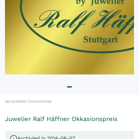
REF.
81318
ART.
100000017936
Juwelier Ralf Häffner Okkasionspreis
Archivied in 2014-06-07