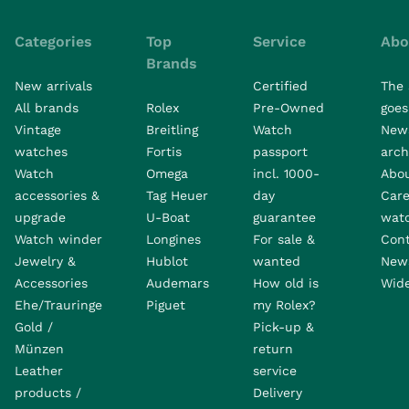
Categories
Top
Service
Abo
Brands
New arrivals
Certified
The 
All brands
Rolex
Pre-Owned
goes 
Vintage
Breitling
Watch
New
watches
Fortis
passport
arch
Watch
Omega
incl. 1000-
Abo
accessories &
Tag Heuer
day
Care
upgrade
U-Boat
guarantee
wat
Watch winder
Longines
For sale &
Con
Jewelry &
Hublot
wanted
News
Accessories
Audemars
How old is
Wide
Ehe/Trauringe
Piguet
my Rolex?
Gold /
Pick-up &
Münzen
return
Leather
service
products /
Delivery