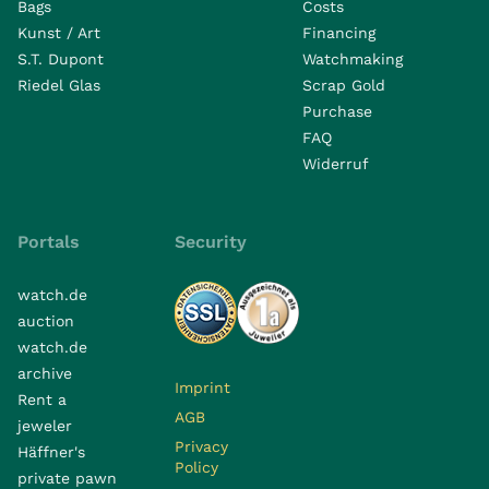
Bags
Costs
Kunst / Art
Financing
S.T. Dupont
Watchmaking
Riedel Glas
Scrap Gold
Purchase
FAQ
Widerruf
Portals
Security
watch.de
auction
watch.de
archive
Imprint
Rent a
AGB
jeweler
Privacy
Häffner's
Policy
private pawn