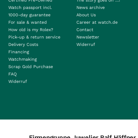
Certified Pre-Owned
The story goes on ...!
Watch passport incl.
News archive
1000-day guarantee
About Us
For sale & wanted
Career at watch.de
How old is my Rolex?
Contact
Pick-up & return service
Newsletter
Delivery Costs
Widerruf
Financing
Watchmaking
Scrap Gold Purchase
FAQ
Widerruf
Firmengruppe Juwelier Ralf Häffner