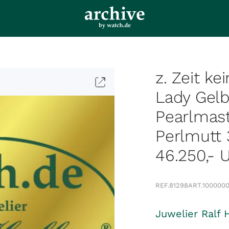
z. Zeit ke
Lady Gelb
Pearlmas
Perlmutt
46.250,- 
REF.
81298
ART.
1000000
Juwelier Ralf 