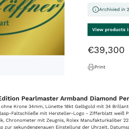
Archivied in 
View products i
€
39
,
300
Print
 Edition Pearlmaster Armband Diamond Pe
 ohne Krone 34mm, Lünette 18kt Gelbgold mit 34 Brillan
asp-Faltschließe mit Hersteller-Logo - Zifferblatt weiß 
, Chronometer mit Zeugnis, Rolex Manufakturkaliber 2235
 zur sekundengenauen Einstellung der Uhrzeit, Datumsan