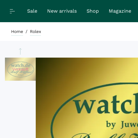
Sale
New arrivals
Shop
Magazine
Home
/
Rolex
Verkauft