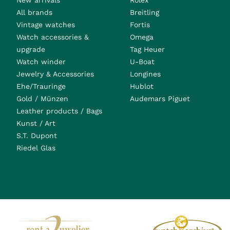
New arrivals
Rolex
All brands
Breitling
Vintage watches
Fortis
Watch accessories &
Omega
upgrade
Tag Heuer
Watch winder
U-Boat
Jewelry & Accessories
Longines
Ehe/Trauringe
Hublot
Gold / Münzen
Audemars Piguet
Leather products / Bags
Kunst / Art
S.T. Dupont
Riedel Glas