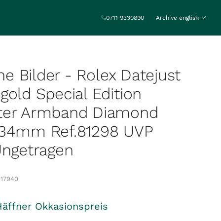
0711 9330890
Archive english
ine Bilder - Rolex Datejust
gold Special Edition
ter Armband Diamond
 34mm Ref.81298 UVP
Ungetragen
17940
Häffner Okkasionspreis