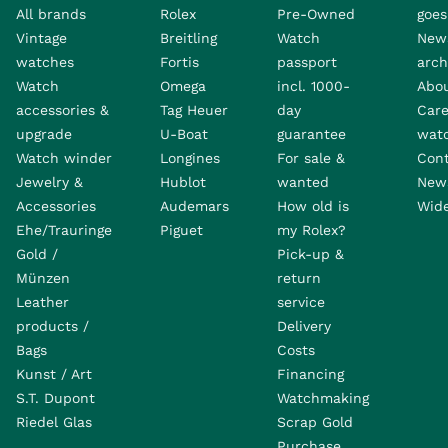
All brands
Rolex
Pre-Owned
goes 
Vintage
Breitling
Watch
New
watches
Fortis
passport
arch
Watch
Omega
incl. 1000-
Abo
accessories &
Tag Heuer
day
Care
upgrade
U-Boat
guarantee
wat
Watch winder
Longines
For sale &
Con
Jewelry &
Hublot
wanted
News
Accessories
Audemars
How old is
Wide
Ehe/Trauringe
Piguet
my Rolex?
Gold /
Pick-up &
Münzen
return
Leather
service
products /
Delivery
Bags
Costs
Kunst / Art
Financing
S.T. Dupont
Watchmaking
Riedel Glas
Scrap Gold
Purchase