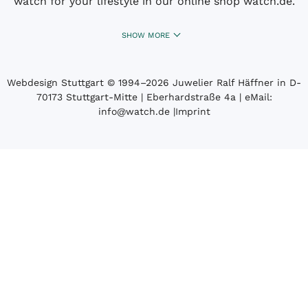
watch for your lifestyle in our online shop watch.de.
SHOW MORE
Webdesign Stuttgart
© 1994­–2026 Juwelier Ralf Häffner in D-
70173 Stuttgart-Mitte | Eberhardstraße 4a | eMail:
info@watch.de
|
Imprint