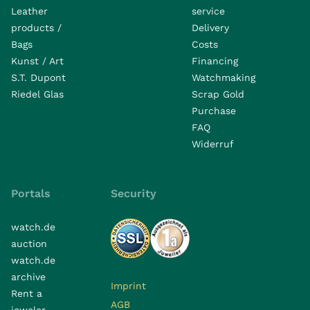
Leather
service
products /
Delivery
Bags
Costs
Kunst / Art
Financing
S.T. Dupont
Watchmaking
Riedel Glas
Scrap Gold
Purchase
FAQ
Widerruf
Portals
Security
watch.de
auction
watch.de
archive
Imprint
Rent a
AGB
jeweler