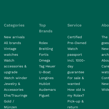
Categories
Top
Service
Abo
Brands
New arrivals
Certified
The 
All brands
Rolex
Pre-Owned
goes 
Vintage
Breitling
Watch
New
watches
Fortis
passport
arch
Watch
Omega
incl. 1000-
Abo
accessories &
Tag Heuer
day
Care
upgrade
U-Boat
guarantee
wat
Watch winder
Longines
For sale &
Con
Jewelry &
Hublot
wanted
News
Accessories
Audemars
How old is
Wide
Ehe/Trauringe
Piguet
my Rolex?
Gold /
Pick-up &
Münzen
return