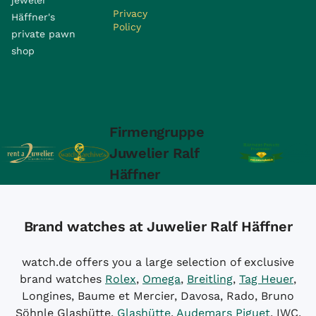
Privacy
Häffner's
Policy
private pawn
shop
Firmengruppe
Juwelier Ralf
Häffner
Brand watches at Juwelier Ralf Häffner
watch.de offers you a large selection of exclusive
brand watches
Rolex
,
Omega
,
Breitling
,
Tag Heuer
,
Longines, Baume et Mercier, Davosa, Rado, Bruno
Söhnle Glashütte,
Glashütte
,
Audemars Piguet
, IWC,