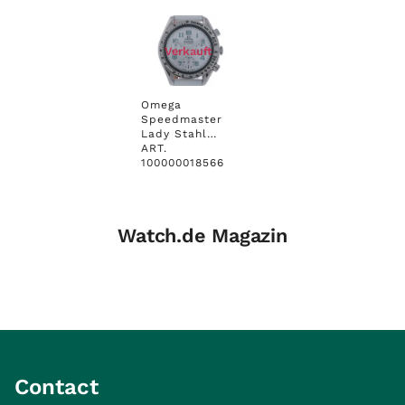
Verkauft
Omega
Speedmaster
Lady Stahl
Automatik
ART.
Chronograph
100000018566
Perlmutt
Lederband
39mm Vintage
orig.Box
Watch.de Magazin
Contact