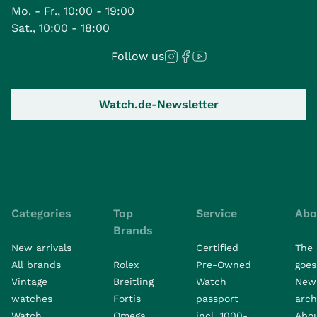
Mo. - Fr., 10:00 - 19:00
Sat., 10:00 - 18:00
Follow us
Watch.de-Newsletter
Categories
Top
Service
Abo
Brands
New arrivals
Certified
The 
All brands
Rolex
Pre-Owned
goes 
Vintage
Breitling
Watch
New
watches
Fortis
passport
arch
Watch
Omega
incl. 1000-
Abo