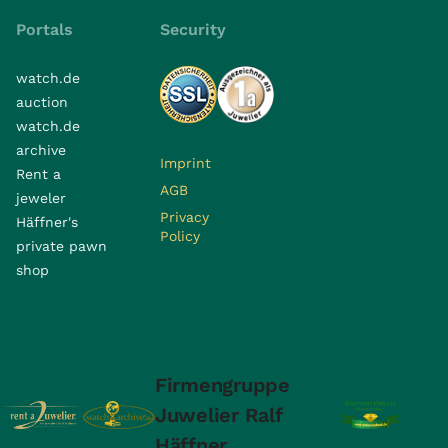
Portals
Security
watch.de
auction
watch.de
archive
Imprint
Rent a
AGB
jeweler
Privacy
Häffner's
Policy
private pawn
shop
Firmengruppe
Juwelier Ralf
Häffner