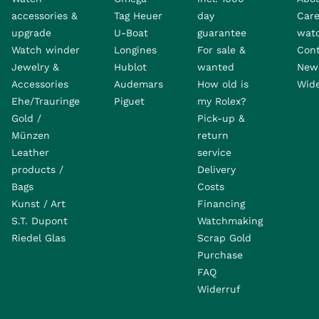
accessories &
Tag Heuer
day
Care
upgrade
U-Boat
guarantee
wat
Watch winder
Longines
For sale &
Con
Jewelry &
Hublot
wanted
News
Accessories
Audemars
How old is
Wide
Ehe/Trauringe
Piguet
my Rolex?
Gold /
Pick-up &
Münzen
return
Leather
service
products /
Delivery
Bags
Costs
Kunst / Art
Financing
S.T. Dupont
Watchmaking
Riedel Glas
Scrap Gold
Purchase
FAQ
Widerruf