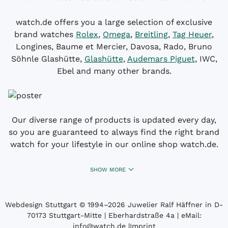
watch.de offers you a large selection of exclusive
brand watches
Rolex
,
Omega
,
Breitling
,
Tag Heuer
,
Longines, Baume et Mercier, Davosa, Rado, Bruno
Söhnle Glashütte,
Glashütte
,
Audemars Piguet
, IWC,
Ebel and many other brands.
Our diverse range of products is updated every day,
so you are guaranteed to always find the right brand
watch for your lifestyle in our online shop watch.de.
SHOW MORE
Webdesign Stuttgart
© 1994­–2026 Juwelier Ralf Häffner in D-
70173 Stuttgart-Mitte | Eberhardstraße 4a | eMail:
info@watch.de
|
Imprint