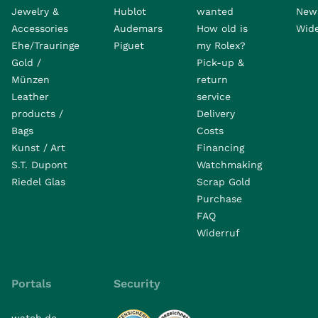
Jewelry &
Hublot
wanted
News
Accessories
Audemars
How old is
Wide
Ehe/Trauringe
Piguet
my Rolex?
Gold /
Pick-up &
Münzen
return
Leather
service
products /
Delivery
Bags
Costs
Kunst / Art
Financing
S.T. Dupont
Watchmaking
Riedel Glas
Scrap Gold
Purchase
FAQ
Widerruf
Portals
Security
watch.de