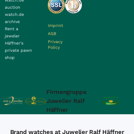
auction
watch.de
archive
Imprint
Rent a
AGB
jeweler
Privacy
Häffner's
Policy
private pawn
shop
Firmengruppe
Juwelier Ralf
Häffner
Brand watches at Juwelier Ralf Häffner