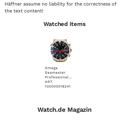
Häffner assume no liability for the correctness of
the text content!
Watched items
Verkauft
Omega
Seamaster
Professional
Diver
ART.
Edelstahl
100000018241
Automatik
Chronograph
Chronometer
41 mm Vintage
Watch.de Magazin
Box&Pap