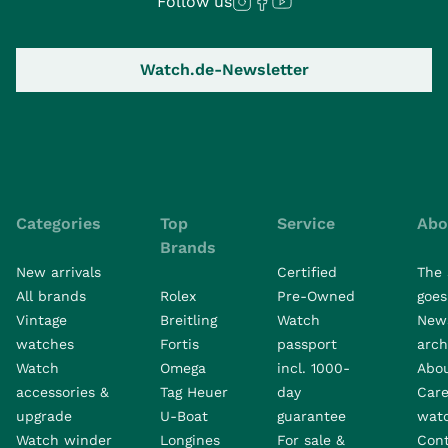
Follow us
Watch.de-Newsletter
Categories
Top
Service
Abo
Brands
New arrivals
Certified
The 
All brands
Rolex
Pre-Owned
goes 
Vintage
Breitling
Watch
New
watches
Fortis
passport
arch
Watch
Omega
incl. 1000-
Abo
accessories &
Tag Heuer
day
Care
upgrade
U-Boat
guarantee
wat
Watch winder
Longines
For sale &
Con