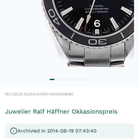
REF.
232.30.42.21.01.001
ART.
100000018385
Juwelier Ralf Häffner Okkasionspreis
Archivied in 2014-08-19 07:43:40