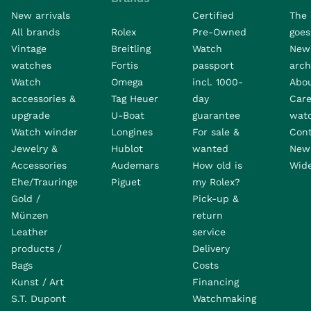
New arrivals
Certified
The 
All brands
Rolex
Pre-Owned
goes 
Vintage
Breitling
Watch
New
watches
Fortis
passport
arch
Watch
Omega
incl. 1000-
Abo
accessories &
Tag Heuer
day
Care
upgrade
U-Boat
guarantee
wat
Watch winder
Longines
For sale &
Con
Jewelry &
Hublot
wanted
News
Accessories
Audemars
How old is
Wide
Ehe/Trauringe
Piguet
my Rolex?
Gold /
Pick-up &
Münzen
return
Leather
service
products /
Delivery
Bags
Costs
Kunst / Art
Financing
S.T. Dupont
Watchmaking