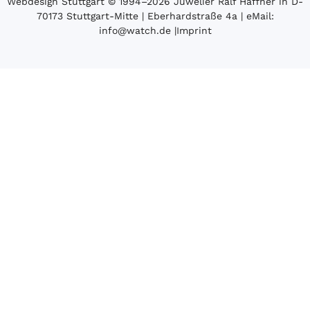
Webdesign Stuttgart
© 1994­–2026 Juwelier Ralf Häffner in D-
70173 Stuttgart-Mitte | Eberhardstraße 4a | eMail:
info@watch.de
|
Imprint