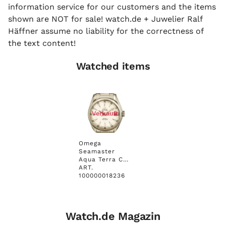
information service for our customers and the items
shown are NOT for sale! watch.de + Juwelier Ralf
Häffner assume no liability for the correctness of
the text content!
Watched items
Verkauft
Omega
Seamaster
Aqua Terra Co-
Axial Edelstahl
ART.
Automatik
100000018236
Chronometer
39 mm UVP
4.100,-
Box&Pap
Watch.de Magazin