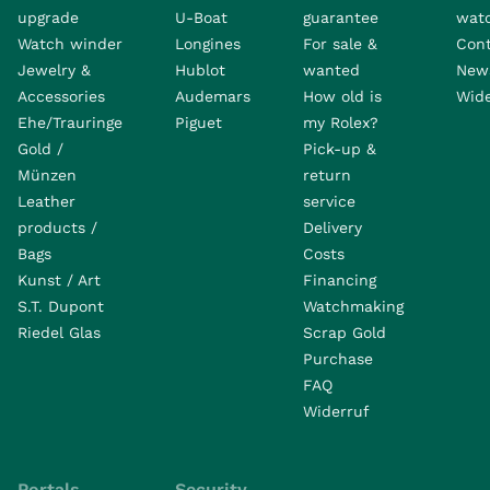
upgrade
U-Boat
guarantee
wat
Watch winder
Longines
For sale &
Con
Jewelry &
Hublot
wanted
News
Accessories
Audemars
How old is
Wide
Ehe/Trauringe
Piguet
my Rolex?
Gold /
Pick-up &
Münzen
return
Leather
service
products /
Delivery
Bags
Costs
Kunst / Art
Financing
S.T. Dupont
Watchmaking
Riedel Glas
Scrap Gold
Purchase
FAQ
Widerruf
Portals
Security