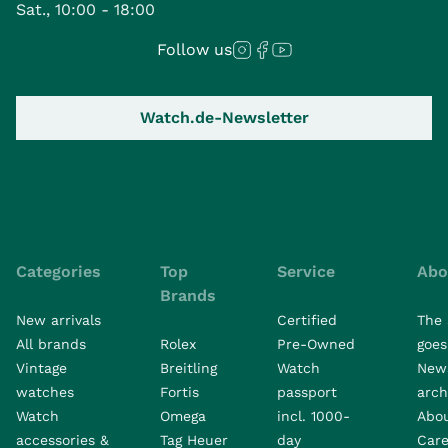
Sat., 10:00 - 18:00
Follow us
Watch.de-Newsletter
Categories
Top
Service
Abo
Brands
New arrivals
Certified
The 
All brands
Rolex
Pre-Owned
goes 
Vintage
Breitling
Watch
New
watches
Fortis
passport
arch
Watch
Omega
incl. 1000-
Abo
accessories &
Tag Heuer
day
Care