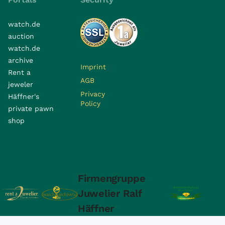
watch.de
auction
watch.de
archive
Imprint
Rent a
AGB
jeweler
Privacy
Häffner's
Policy
private pawn
shop
Firmengruppe
Juwelier Ralf
Häffner