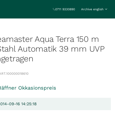
0711 9330890
Archive english
amaster Aqua Terra 150 m
 Stahl Automatik 39 mm UVP
ngetragen
ART.
100000018610
Häffner Okkasionspreis
2014-09-16 14:25:18