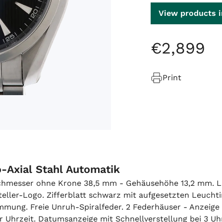
View products i
€
2
,
899
Print
Axial Stahl Automatik
rchmesser ohne Krone 38,5 mm - Gehäusehöhe 13,2 mm. Lün
steller-Logo. Zifferblatt schwarz mit aufgesetzten Leuch
ung. Freie Unruh-Spiralfeder. 2 Federhäuser - Anzeige 
hrzeit. Datumsanzeige mit Schnellverstellung bei 3 Uhr.