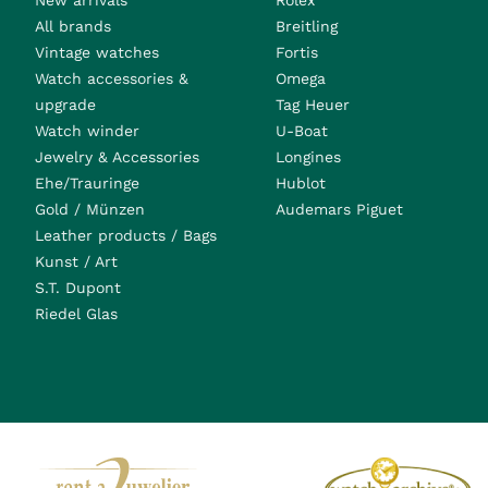
New arrivals
Rolex
All brands
Breitling
Vintage watches
Fortis
Watch accessories &
Omega
upgrade
Tag Heuer
Watch winder
U-Boat
Jewelry & Accessories
Longines
Ehe/Trauringe
Hublot
Gold / Münzen
Audemars Piguet
Leather products / Bags
Kunst / Art
S.T. Dupont
Riedel Glas