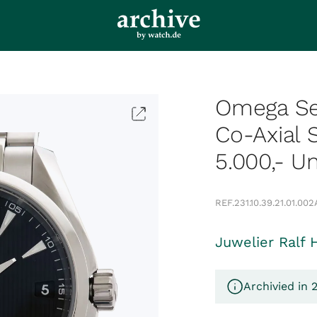
Omega Se
Co-Axial
5.000,- U
REF.
231.10.39.21.01.002
Juwelier Ralf 
Archivied in 