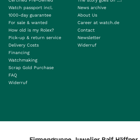
Certified Pre-Owned
The story goes on ...!
Watch passport incl.
News archive
1000-day guarantee
About Us
For sale & wanted
Career at watch.de
How old is my Rolex?
Contact
Pick-up & return service
Newsletter
Delivery Costs
Widerruf
Financing
Watchmaking
Scrap Gold Purchase
FAQ
Widerruf
Firmengruppe Juwelier Ralf Häffner