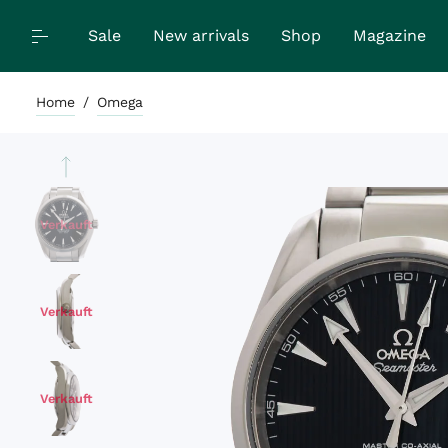
Sale
New arrivals
Shop
Magazine
Home
/
Omega
Verkauft
Verkauft
Verkauft