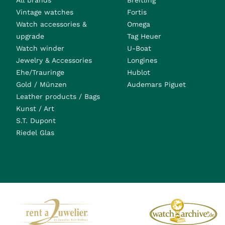
All brands
Breitling
Vintage watches
Fortis
Watch accessories &
Omega
upgrade
Tag Heuer
Watch winder
U-Boat
Jewelry & Accessories
Longines
Ehe/Trauringe
Hublot
Gold / Münzen
Audemars Piguet
Leather products / Bags
Kunst / Art
S.T. Dupont
Riedel Glas