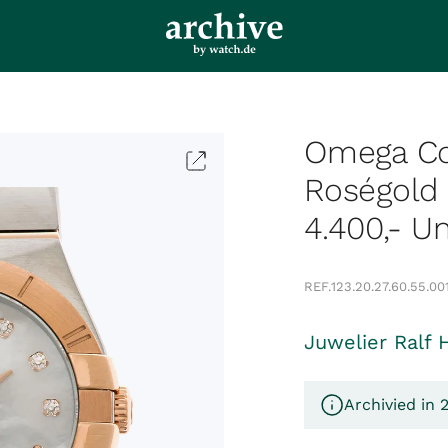
Omega Con
Roségold
4.400,- U
REF.
123.20.27.60.55.00
Juwelier Ralf 
Archivied in 