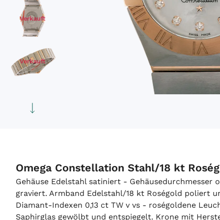
Verkauft
Verkauft
Verkauft
Omega Constellation Stahl/18 kt Rosé
Gehäuse Edelstahl satiniert - Gehäusedurchmesser o
graviert. Armband Edelstahl/18 kt Roségold poliert un
Diamant-Indexen 0,13 ct TW v vs - roségoldene Leuch
Saphirglas gewölbt und entspiegelt. Krone mit Herste