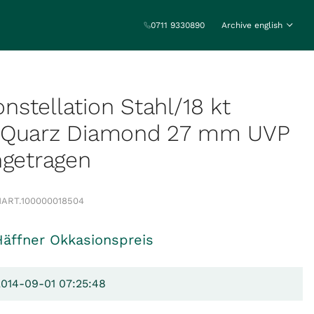
0711 9330890
Archive english
stellation Stahl/18 kt
 Quarz Diamond 27 mm UVP
ngetragen
1
ART.
100000018504
Häffner Okkasionspreis
2014-09-01 07:25:48