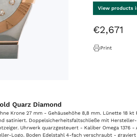
View products i
€
2
,
671
Print
gold Quarz Diamond
hne Krone 27 mm - Gehäusehöhe 8,8 mm. Lünette 18 kt Ro
d satiniert. Doppelsicherheitsfaltschließe mit Hersteller-
tzeiger. Uhrwerk quarzgesteuert - Kaliber Omega 1376 - 
ller-Logo. Boden Edelstahl 4-fach verschraubt - graviert -