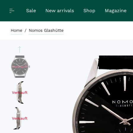
Sale
New arrivals
Shop
Magazine
Home
/
Nomos Glashütte
Verkauft
Verkauft
Verkauft