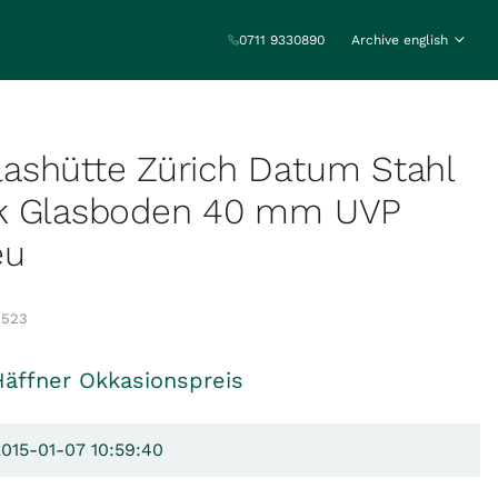
0711 9330890
Archive english
ashütte Zürich Datum Stahl
k Glasboden 40 mm UVP
eu
8523
Häffner Okkasionspreis
2015-01-07 10:59:40