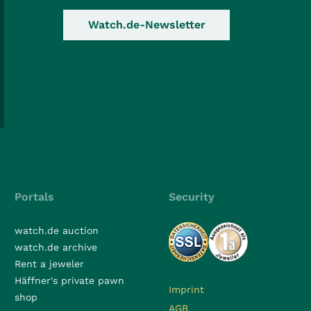
Watch.de-Newsletter
Portals
Security
watch.de auction
watch.de archive
Rent a jeweler
Häffner's private pawn
Imprint
shop
AGB