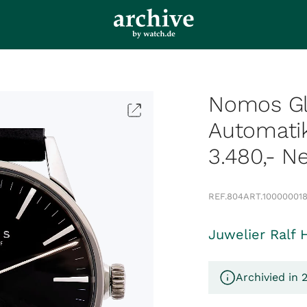
Nomos Gl
Automati
3.480,- N
REF.
804
ART.
10000001
Juwelier Ralf 
Archivied in 