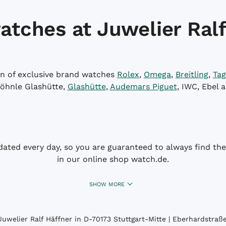
atches at Juwelier Ralf
on of exclusive brand watches
Rolex
,
Omega
,
Breitling
,
Tag
öhnle Glashütte,
Glashütte
,
Audemars Piguet
, IWC, Ebel 
dated every day, so you are guaranteed to always find the 
in our online shop watch.de.
SHOW MORE
uwelier Ralf Häffner in D-70173 Stuttgart-Mitte | Eberhardstraße