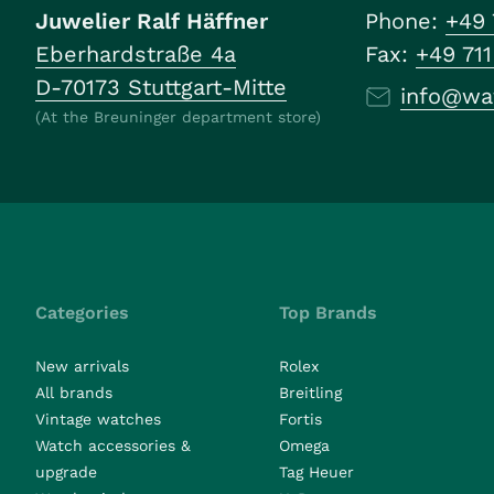
Juwelier Ralf Häffner
Phone:
+49 
Eberhardstraße 4a
Fax:
+49 71
D-70173 Stuttgart-Mitte
info@wa
(At the Breuninger department store)
Categories
Top Brands
New arrivals
Rolex
All brands
Breitling
Vintage watches
Fortis
Watch accessories &
Omega
upgrade
Tag Heuer