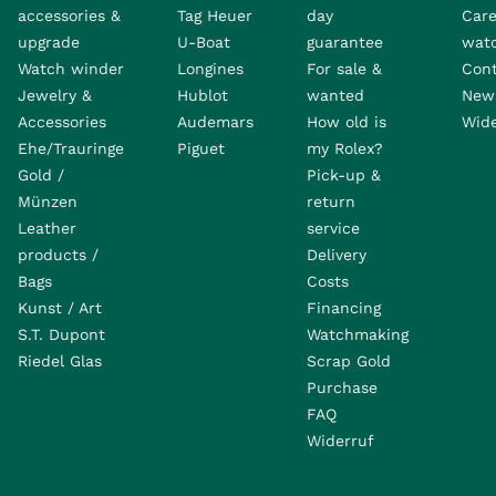
accessories &
Tag Heuer
day
Care
upgrade
U-Boat
guarantee
wat
Watch winder
Longines
For sale &
Con
Jewelry &
Hublot
wanted
News
Accessories
Audemars
How old is
Wide
Ehe/Trauringe
Piguet
my Rolex?
Gold /
Pick-up &
Münzen
return
Leather
service
products /
Delivery
Bags
Costs
Kunst / Art
Financing
S.T. Dupont
Watchmaking
Riedel Glas
Scrap Gold
Purchase
FAQ
Widerruf