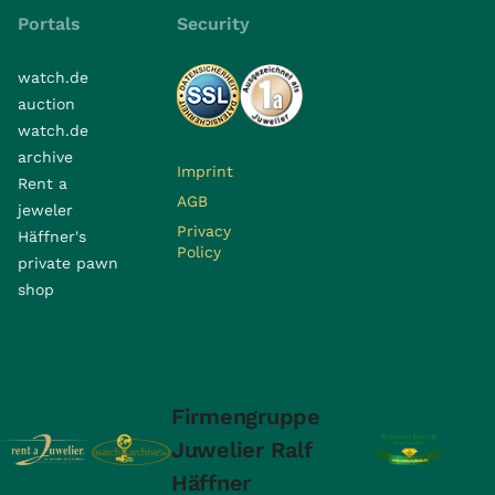
Portals
Security
watch.de
auction
watch.de
archive
Imprint
Rent a
AGB
jeweler
Privacy
Häffner's
Policy
private pawn
shop
Firmengruppe
Juwelier Ralf
Häffner