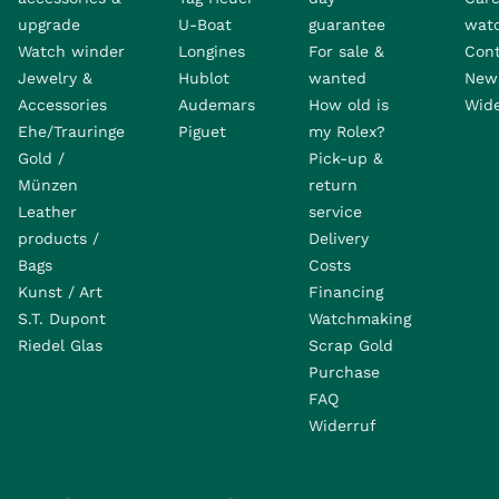
upgrade
U-Boat
guarantee
wat
Watch winder
Longines
For sale &
Con
Jewelry &
Hublot
wanted
News
Accessories
Audemars
How old is
Wide
Ehe/Trauringe
Piguet
my Rolex?
Gold /
Pick-up &
Münzen
return
Leather
service
products /
Delivery
Bags
Costs
Kunst / Art
Financing
S.T. Dupont
Watchmaking
Riedel Glas
Scrap Gold
Purchase
FAQ
Widerruf