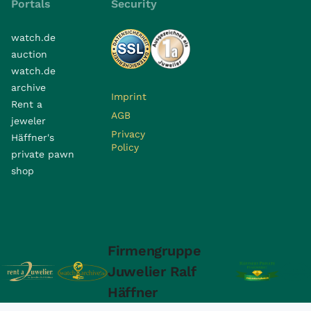
Portals
Security
watch.de
auction
watch.de
archive
Imprint
Rent a
AGB
jeweler
Privacy
Häffner's
Policy
private pawn
shop
Firmengruppe
Juwelier Ralf
Häffner