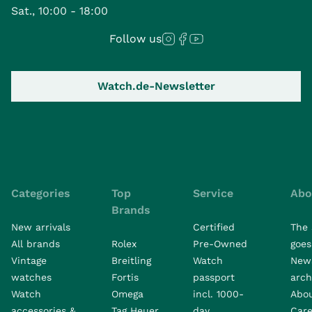
Sat., 10:00 - 18:00
Follow us
Watch.de-Newsletter
Categories
Top
Service
Abo
Brands
New arrivals
Certified
The 
All brands
Rolex
Pre-Owned
goes 
Vintage
Breitling
Watch
New
watches
Fortis
passport
arch
Watch
Omega
incl. 1000-
Abo
accessories &
Tag Heuer
day
Care