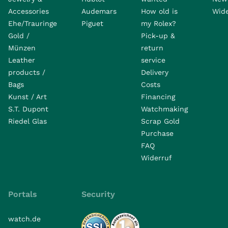
Accessories
Audemars
How old is
Wide
Ehe/Trauringe
Piguet
my Rolex?
Gold /
Pick-up &
Münzen
return
Leather
service
products /
Delivery
Bags
Costs
Kunst / Art
Financing
S.T. Dupont
Watchmaking
Riedel Glas
Scrap Gold
Purchase
FAQ
Widerruf
Portals
Security
watch.de