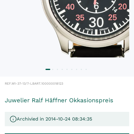
REF.
M1-37-13/7-LB
ART.
100000018123
Juwelier Ralf Häffner Okkasionspreis
Archivied in 2014-10-24 08:34:35