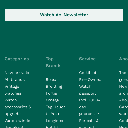
Watch.de-Newsletter
Categories
Top
Service
Abo
Brands
New arrivals
Certified
The 
All brands
Rolex
Pre-Owned
goes 
Vintage
Breitling
Watch
New
watches
Fortis
passport
arch
Watch
Omega
incl. 1000-
Abo
accessories &
Tag Heuer
day
Care
upgrade
U-Boat
guarantee
wat
Watch winder
Longines
For sale &
Con
Jewelry &
Hublot
wanted
News