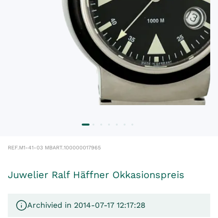
REF.
M1-41-03 MB
ART.
100000017965
Juwelier Ralf Häffner Okkasionspreis
Archivied in 2014-07-17 12:17:28