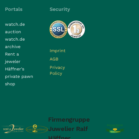
Portals
Security
watch.de
auction
watch.de
archive
Imprint
Rent a
AGB
jeweler
Privacy
Häffner's
Policy
private pawn
shop
Firmengruppe
Juwelier Ralf
Häffner