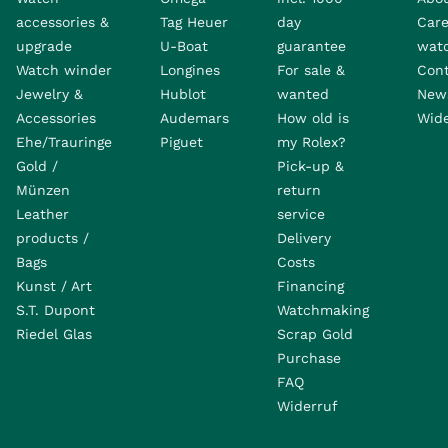
accessories &
Tag Heuer
day
Care
upgrade
U-Boat
guarantee
wat
Watch winder
Longines
For sale &
Con
Jewelry &
Hublot
wanted
News
Accessories
Audemars
How old is
Wide
Ehe/Trauringe
Piguet
my Rolex?
Gold /
Pick-up &
Münzen
return
Leather
service
products /
Delivery
Bags
Costs
Kunst / Art
Financing
S.T. Dupont
Watchmaking
Riedel Glas
Scrap Gold
Purchase
FAQ
Widerruf