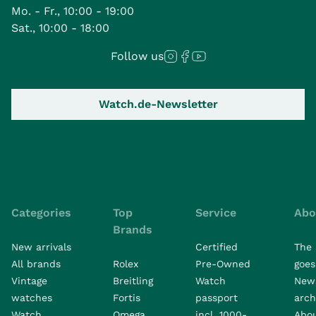
Mo. - Fr., 10:00 - 19:00
Sat., 10:00 - 18:00
Follow us
Watch.de-Newsletter
Categories
Top
Service
Abo
Brands
New arrivals
Certified
The 
All brands
Rolex
Pre-Owned
goes 
Vintage
Breitling
Watch
New
watches
Fortis
passport
arch
Watch
Omega
incl. 1000-
Abo