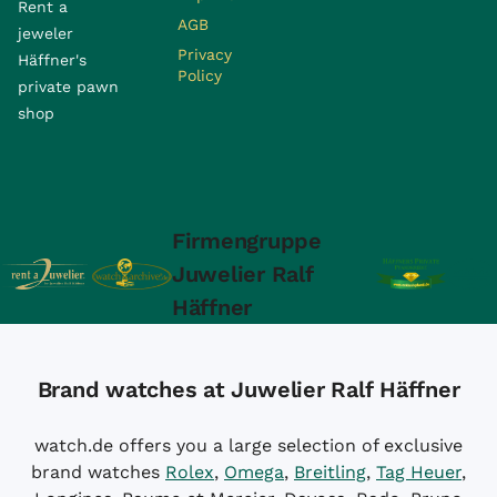
Rent a
AGB
jeweler
Privacy
Häffner's
Policy
private pawn
shop
Firmengruppe
Juwelier Ralf
Häffner
Brand watches at Juwelier Ralf Häffner
watch.de offers you a large selection of exclusive
brand watches
Rolex
,
Omega
,
Breitling
,
Tag Heuer
,