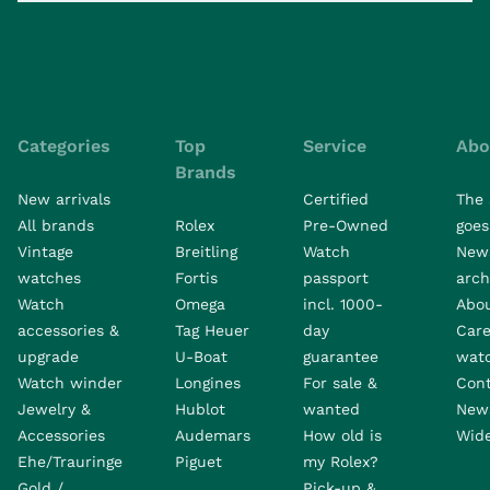
Categories
Top
Service
Abo
Brands
New arrivals
Certified
The 
All brands
Rolex
Pre-Owned
goes 
Vintage
Breitling
Watch
New
watches
Fortis
passport
arch
Watch
Omega
incl. 1000-
Abo
accessories &
Tag Heuer
day
Care
upgrade
U-Boat
guarantee
wat
Watch winder
Longines
For sale &
Con
Jewelry &
Hublot
wanted
News
Accessories
Audemars
How old is
Wide
Ehe/Trauringe
Piguet
my Rolex?
Gold /
Pick-up &