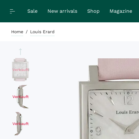
Sale
New arrivals
Shop
Magazine
Home
/
Louis Erard
Verkauft
Verkauft
Verkauft