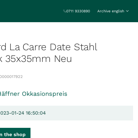
0711 9330890
Archive english
rd La Carre Date Stahl
k 35x35mm Neu
0000017922
Häffner Okkasionspreis
2023-01-24 16:50:04
n the shop