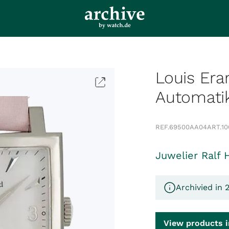
Louis Era
Automati
REF.
69500AA04
ART.
10
Juwelier Ralf 
Archivied in 
View products i