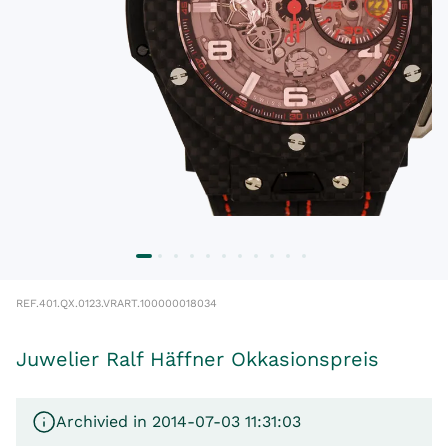
REF.
401.QX.0123.VR
ART.
100000018034
Juwelier Ralf Häffner Okkasionspreis
Archivied in 2014-07-03 11:31:03