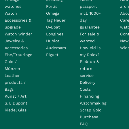
watches
Fortis
passport
arch
Watch
Omega
incl. 1000-
Abo
accessories &
Tag Heuer
day
Care
upgrade
U-Boat
guarantee
wat
Watch winder
Longines
For sale &
Con
Jewelry &
Hublot
wanted
News
Accessories
Audemars
How old is
Wide
Ehe/Trauringe
Piguet
my Rolex?
Gold /
Pick-up &
Münzen
return
Leather
service
products /
Delivery
Bags
Costs
Kunst / Art
Financing
S.T. Dupont
Watchmaking
Riedel Glas
Scrap Gold
Purchase
FAQ