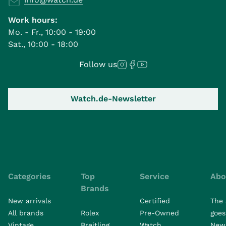
Work hours:
Mo. - Fr., 10:00 - 19:00
Sat., 10:00 - 18:00
Follow us
Watch.de-Newsletter
Categories
Top
Service
Abo
Brands
New arrivals
Certified
The 
All brands
Rolex
Pre-Owned
goes 
Vintage
Breitling
Watch
New