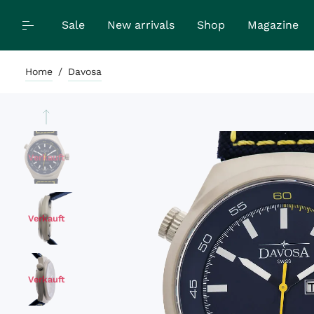
Sale
New arrivals
Shop
Magazine
Home
/
Davosa
Verkauft
Verkauft
Verkauft