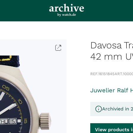
Davosa Tr
42 mm UV
REF.
16151845
ART.
1000
Juwelier Ralf 
Archivied in 
View products i