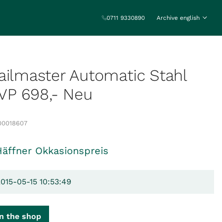
0711 9330890
Archive english
ailmaster Automatic Stahl
P 698,- Neu
00018607
Häffner Okkasionspreis
2015-05-15 10:53:49
n the shop