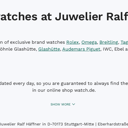
atches at Juwelier Ralf
on of exclusive brand watches
Rolex
,
Omega
,
Breitling
,
Tag
öhnle Glashütte,
Glashütte
,
Audemars Piguet
, IWC, Ebel 
dated every day, so you are guaranteed to always find the 
in our online shop watch.de.
SHOW MORE
uwelier Ralf Häffner in D-70173 Stuttgart-Mitte | Eberhardstraße