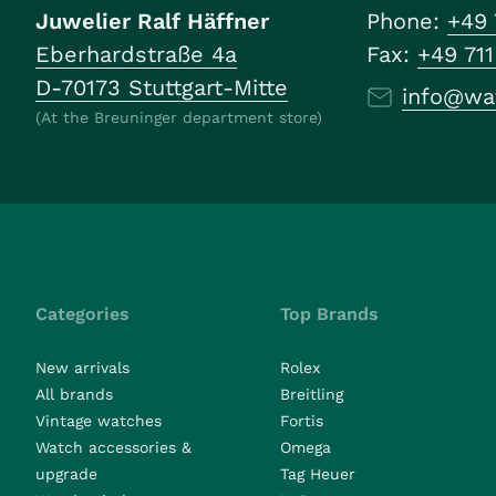
Juwelier Ralf Häffner
Phone:
+49 
Eberhardstraße 4a
Fax:
+49 71
D-70173 Stuttgart-Mitte
info@wa
(At the Breuninger department store)
Categories
Top Brands
New arrivals
Rolex
All brands
Breitling
Vintage watches
Fortis
Watch accessories &
Omega
upgrade
Tag Heuer