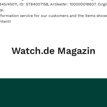
845/45011, ID: ST8400715B, ArtikelNr: 100000018607. Orig
ge.
 information service for our customers and the items show
ntent!
Watch.de Magazin