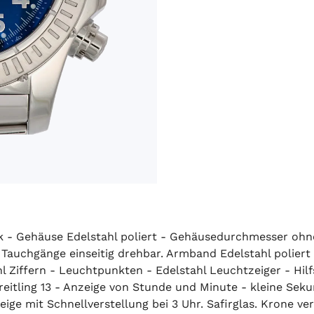
ik - Gehäuse Edelstahl poliert - Gehäusedurchmesser o
auchgänge einseitig drehbar. Armband Edelstahl poliert -
l Ziffern - Leuchtpunkten - Edelstahl Leuchtzeiger - Hilfs
eitling 13 - Anzeige von Stunde und Minute - kleine Sek
ge mit Schnellverstellung bei 3 Uhr. Safirglas. Krone v