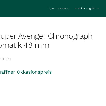
0711 9330890
Archive english
 Super Avenger Chronograph
tomatik 48 mm
0018354
Häffner Okkasionspreis