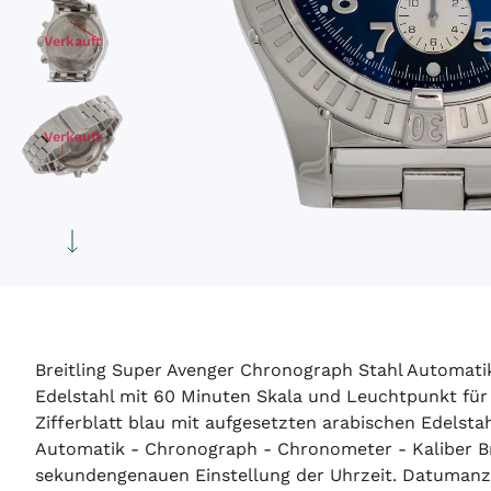
Verkauft
Verkauft
Verkauft
Verkauft
Breitling Super Avenger Chronograph Stahl Automat
Edelstahl mit 60 Minuten Skala und Leuchtpunkt für T
Zifferblatt blau mit aufgesetzten arabischen Edelstah
Verkauft
Automatik - Chronograph - Chronometer - Kaliber Br
sekundengenauen Einstellung der Uhrzeit. Datumanzei