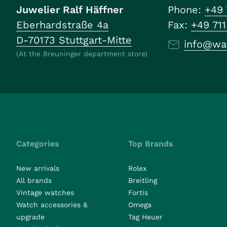
Juwelier Ralf Häffner
Phone:
+49 
Eberhardstraße 4a
Fax:
+49 71
D-70173 Stuttgart-Mitte
info@wa
(At the Breuninger department store)
Categories
Top Brands
New arrivals
Rolex
All brands
Breitling
Vintage watches
Fortis
Watch accessories &
Omega
upgrade
Tag Heuer