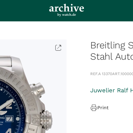
Breitling
Stahl Au
REF.
A 13370
ART.
10000
Juwelier Ralf 
Print