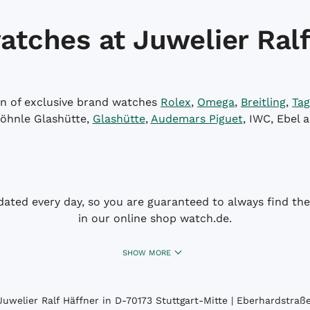
atches at Juwelier Ralf
on of exclusive brand watches
Rolex
,
Omega
,
Breitling
,
Tag
öhnle Glashütte,
Glashütte
,
Audemars Piguet
, IWC, Ebel 
dated every day, so you are guaranteed to always find the 
in our online shop watch.de.
SHOW MORE
uwelier Ralf Häffner in D-70173 Stuttgart-Mitte | Eberhardstraße