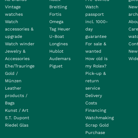
Vintage
Breitling
Watch
New
watches
Fortis
passport
arch
Watch
Omega
incl. 1000-
Abo
accessories &
Tag Heuer
day
Care
upgrade
U-Boat
guarantee
wat
Watch winder
Longines
For sale &
Con
Jewelry &
Hublot
wanted
News
Accessories
Audemars
How old is
Wide
Ehe/Trauringe
Piguet
my Rolex?
Gold /
Pick-up &
Münzen
return
Leather
service
products /
Delivery
Bags
Costs
Kunst / Art
Financing
S.T. Dupont
Watchmaking
Riedel Glas
Scrap Gold
Purchase