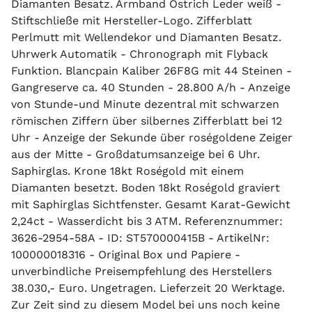
Diamanten Besatz. Armband Ostrich Leder weiß -
Stiftschließe mit Hersteller-Logo. Zifferblatt
Perlmutt mit Wellendekor und Diamanten Besatz.
Uhrwerk Automatik - Chronograph mit Flyback
Funktion. Blancpain Kaliber 26F8G mit 44 Steinen -
Gangreserve ca. 40 Stunden - 28.800 A/h - Anzeige
von Stunde-und Minute dezentral mit schwarzen
römischen Ziffern über silbernes Zifferblatt bei 12
Uhr - Anzeige der Sekunde über roségoldene Zeiger
aus der Mitte - Großdatumsanzeige bei 6 Uhr.
Saphirglas. Krone 18kt Roségold mit einem
Diamanten besetzt. Boden 18kt Roségold graviert
mit Saphirglas Sichtfenster. Gesamt Karat-Gewicht
2,24ct - Wasserdicht bis 3 ATM. Referenznummer:
3626-2954-58A - ID: ST570000415B - ArtikelNr:
100000018316 - Original Box und Papiere -
unverbindliche Preisempfehlung des Herstellers
38.030,- Euro. Ungetragen. Lieferzeit 20 Werktage.
Zur Zeit sind zu diesem Model bei uns noch keine