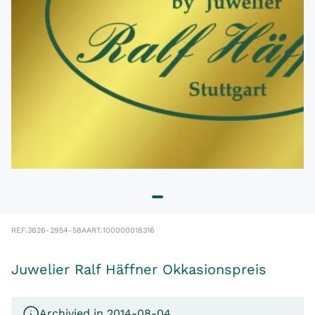
REF.
3626-2954-58A
ART.
100000018316
Juwelier Ralf Häffner Okkasionspreis
Archivied in 2014-08-04