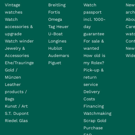
Vintage
Breitling
Watch
New
watches
Fortis
passport
arch
Watch
Omega
incl. 1000-
Abo
accessories &
Tag Heuer
day
Care
upgrade
U-Boat
guarantee
wat
Watch winder
Longines
For sale &
Con
Jewelry &
Hublot
wanted
News
Accessories
Audemars
How old is
Wide
Ehe/Trauringe
Piguet
my Rolex?
Gold /
Pick-up &
Münzen
return
Leather
service
products /
Delivery
Bags
Costs
Kunst / Art
Financing
S.T. Dupont
Watchmaking
Riedel Glas
Scrap Gold
Purchase
FAQ