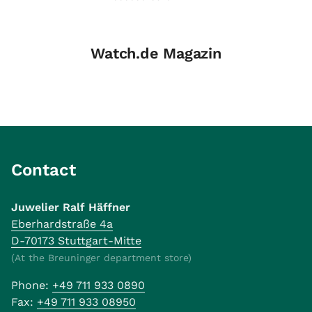
Flyback
Grande Date
18kt Roségold
Automatik
Watch.de Magazin
Diamond
Perlmutt 39mm
UVP 38.030,-
Ungetragen
Contact
Juwelier Ralf Häffner
Eberhardstraße 4a
D-70173 Stuttgart-Mitte
(At the Breuninger department store)
Phone:
+49 711 933 0890
Fax:
+49 711 933 08950