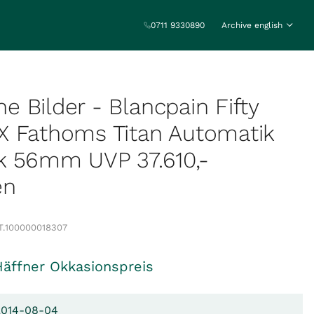
0711 9330890
Archive english
ine Bilder - Blancpain Fifty
X Fathoms Titan Automatik
k 56mm UVP 37.610,-
en
.
100000018307
Häffner Okkasionspreis
 2014-08-04