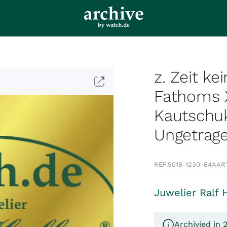
z. Zeit ke
Fathoms 
Kautschu
Ungetrag
REF.
5018-1230-64A
ART
Juwelier Ralf 
Archivied in