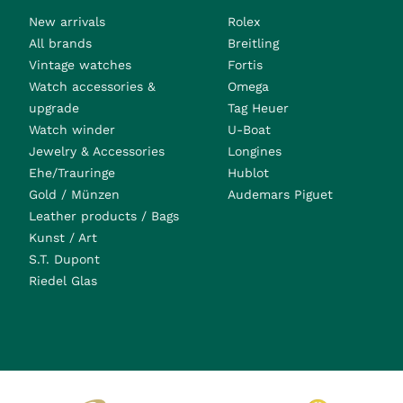
New arrivals
Rolex
All brands
Breitling
Vintage watches
Fortis
Watch accessories &
Omega
upgrade
Tag Heuer
Watch winder
U-Boat
Jewelry & Accessories
Longines
Ehe/Trauringe
Hublot
Gold / Münzen
Audemars Piguet
Leather products / Bags
Kunst / Art
S.T. Dupont
Riedel Glas