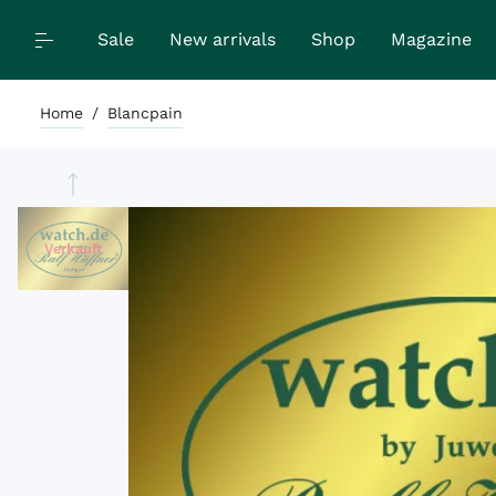
Sale
New arrivals
Shop
Magazine
Home
/
Blancpain
Verkauft