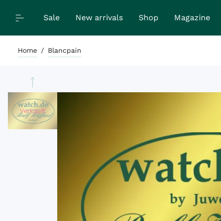
Sale
New arrivals
Shop
Magazine
Home
/
Blancpain
Verkauft