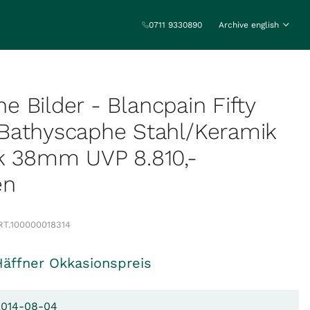
0711 9330890
Archive english
ine Bilder - Blancpain Fifty
Bathyscaphe Stahl/Keramik
k 38mm UVP 8.810,-
en
RT.
100000018314
Häffner Okkasionspreis
 2014-08-04