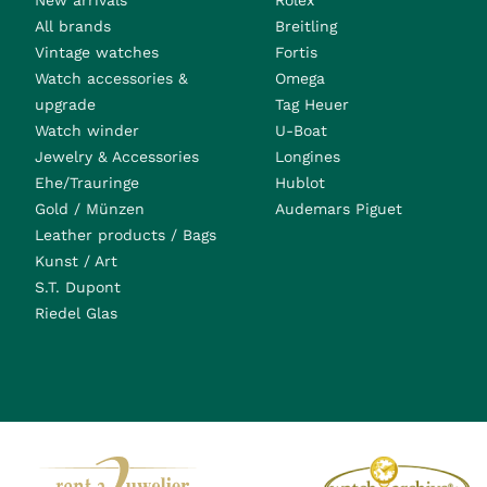
New arrivals
Rolex
All brands
Breitling
Vintage watches
Fortis
Watch accessories &
Omega
upgrade
Tag Heuer
Watch winder
U-Boat
Jewelry & Accessories
Longines
Ehe/Trauringe
Hublot
Gold / Münzen
Audemars Piguet
Leather products / Bags
Kunst / Art
S.T. Dupont
Riedel Glas