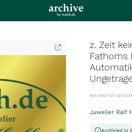
z. Zeit ke
Fathoms 
Automati
Ungetrag
REF.
5100-1127-W52A
A
Juwelier Ralf 
Archivied in