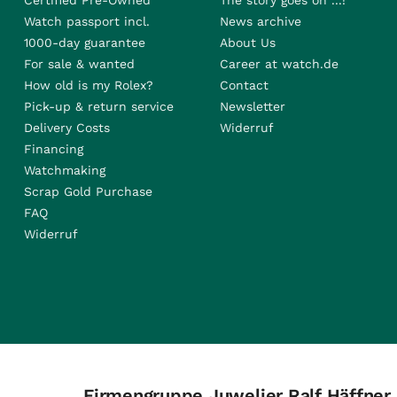
Certified Pre-Owned
The story goes on ...!
Watch passport incl.
News archive
1000-day guarantee
About Us
For sale & wanted
Career at watch.de
How old is my Rolex?
Contact
Pick-up & return service
Newsletter
Delivery Costs
Widerruf
Financing
Watchmaking
Scrap Gold Purchase
FAQ
Widerruf
Firmengruppe Juwelier Ralf Häffner